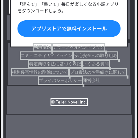
小説コンテスト応募・公募
ファンタジー・異世界・SF
出版・メディアミックス作品
ホラー・ミステリー
BL
ドラマ
コメディ
利用規約
テラーノベルハンドブック
コミュニティガイドライン
安心安全への取り組み
特定商取引法に基づく表記
よくある質問
権利侵害情報の削除について
プロ責法のお手続きに関して
プライバシーポリシー
運営会社
© Teller Novel Inc.