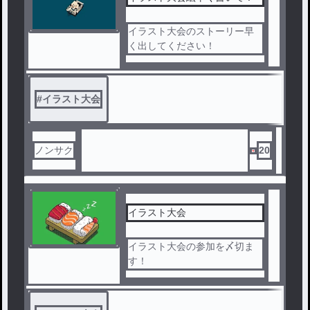
イラスト大会のストーリー早
く出してください！
#
イラスト大会
ノンサク
20
イラスト大会
イラスト大会の参加を〆切ま
す！