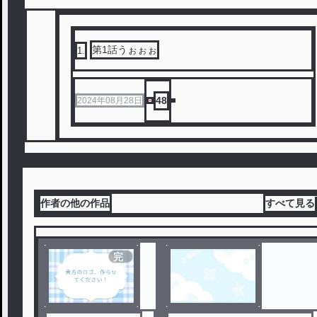
第1話うぉぉぉ
1
.
48
2024年08月28日
作者の他の作品
すべて見る
完
結