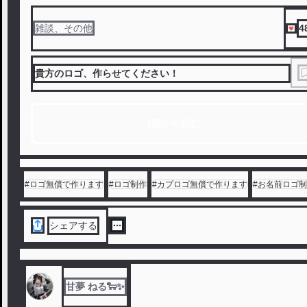
4
雑談、その他
貴方のロゴ、作らせてください！
1話から読む
#
ロゴ無償で作ります
#
ロゴ制作
#
カプロゴ無償で作ります
#
お名前ロゴ制
シェアする
甘夢 ねる🐑✨