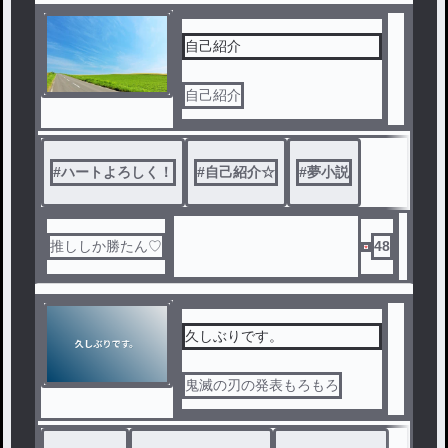
自己紹介
自己紹介
#
ハートよろしく！
#
自己紹介☆
#
夢小説
推ししか勝たん♡
48
久しぶりです。
鬼滅の刃の発表もろもろ