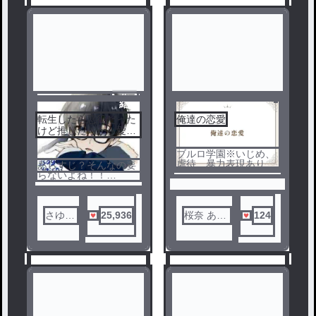
完
結
転生したら悪役だった
俺達の恋愛
1
2
けど推したちから愛さ
れてます！
ブルロ学園※いじめ、
虐待、暴力表現あり
あらすじ？そんなの要
らないよね！！
ﾎﾟｲっ(っ･-･)⊃ ⌒
さゆら
25,936
桜奈 あお
124
🍒🎧
い