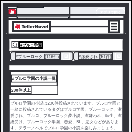
テラーノベル
アプリで開く
アプリでサクサク楽しめる
#
ブルロ学園
#
ブルーロック
(116件)
#
潔愛され
(51件)
#ブルロ学園の小説一覧
230件
以上
ブルロ学園の小説は230件投稿されています。ブルロ学園と
一緒に投稿されているタグはブルロ学園、ブルーロック、潔
愛され、ブルロ、ブルーロック夢小説、潔嫌われ、転生、潔
総受け、ブルーロック学園、恋愛、BL、悪女などがありま
す。テラーノベルでブルロ学園の小説を楽しみましょう。