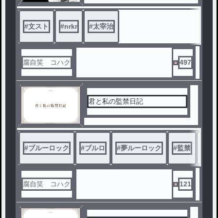
#
文スト
#
nrkr
#
太宰治
腐自笑 コハク
497
君と私の監禁日記
#
ブルーロック
#
ブルロ
#
夢ルーロック
#
監禁
#
ド
腐自笑 コハク
121