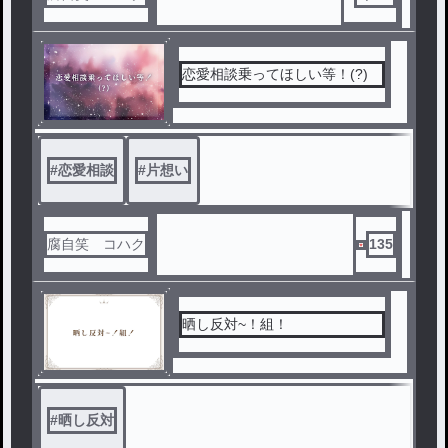
恋愛相談乗ってほしい等！(?)
#
恋愛相談
#
片想い
腐自笑 コハク
135
晒し反対~！組！
#
晒し反対