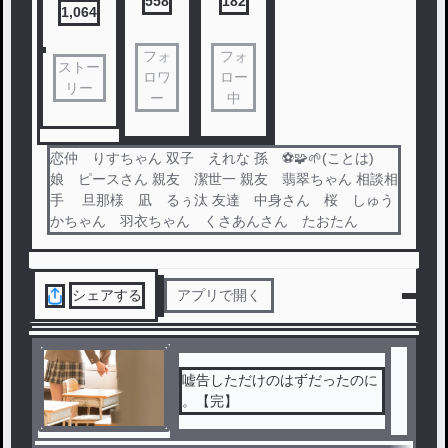
558
182
1,064
フォ
フォ
ストー
ロワ
ロー
リー
ー
中
恋仲 りすちゃん 双子 えれな 孫 ⚽️🧩🌱(ことは)
娘 ピースさん 親友 潔世一 親友 翡翠ちゃん 相談相
手 旦那様 凪 るぅ汰 友達 中身さん 桜 しゅう
かちゃん 羽衣ちゃん くさあんさん たおたん
シェアする
アプリで開く
嘘告しただけのはずだったのに
。【完】