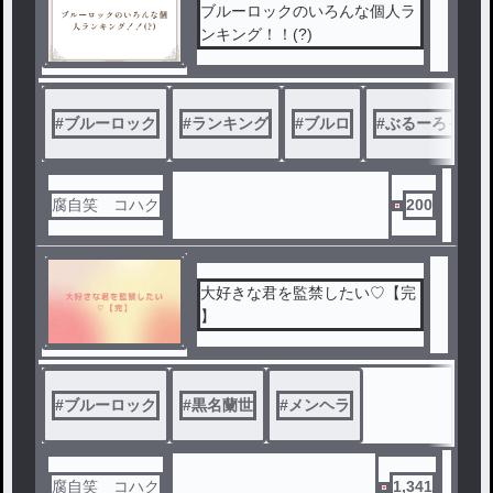
ブルーロックのいろんな個人ラ
ンキング！！(?)
#
ブルーロック
#
ランキング
#
ブルロ
#
ぶるーろっく
腐自笑 コハク
200
大好きな君を監禁したい♡【完
】
#
ブルーロック
#
黒名蘭世
#
メンヘラ
腐自笑 コハク
1,341