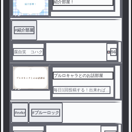
紹介部屋！
ノベ
ル
#
紹介部屋
腐自笑 コハク
56
ブルロキャラとのお話部屋
ノベ
毎日1回投稿する！出来れば…
ル
#
nrkr
#
ブルーロック