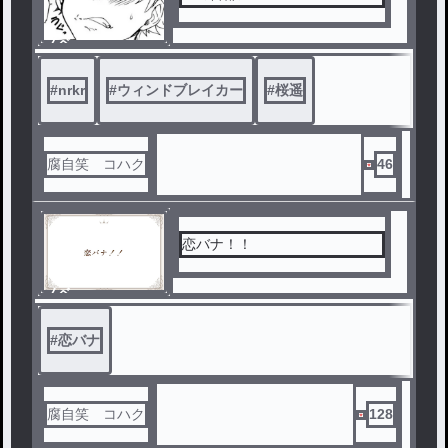
ノベ
ル
#
nrkr
#
ウィンドブレイカー
#
桜遥
腐自笑 コハク
46
恋バナ！！
ノベ
ル
#
恋バナ
腐自笑 コハク
128