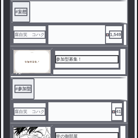
#
妄想
腐自笑 コハク
1,549
参加型募集！
ノベ
ル
#
参加型
腐自笑 コハク
41
🌸の御部屋