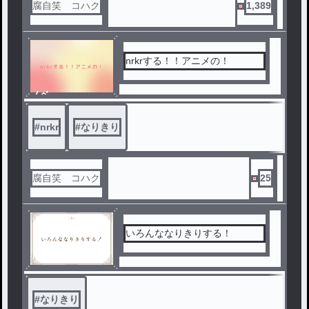
腐自笑 コハク
1,389
nrkrする！！アニメの！
ノベ
ル
#
nrkr
#
なりきり
腐自笑 コハク
25
いろんななりきりする！
#
なりきり