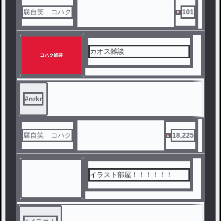
腐自笑 コハク
101
カオス雑談
#
nrkr
腐自笑 コハク
18,225
イラスト部屋！！！！！！