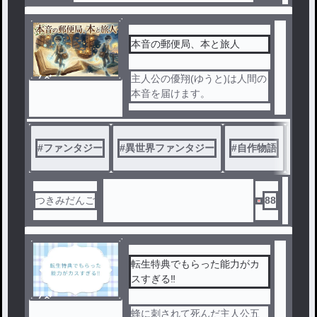
本音の郵便局、本と旅人
ノベ
主人公の優翔(ゆうと)は人間の
ル
本音を届けます。
#
ファンタジー
#
異世界ファンタジー
#
自作物語
#
面
つきみだんご
88
転生特典でもらった能力がカ
スすぎる‼️
ノベ
ル
蜂に刺されて死んだ主人公五