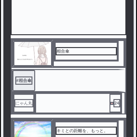
相合傘
#
相合傘
にゃん丸
24
キミとの距離を、もっと。