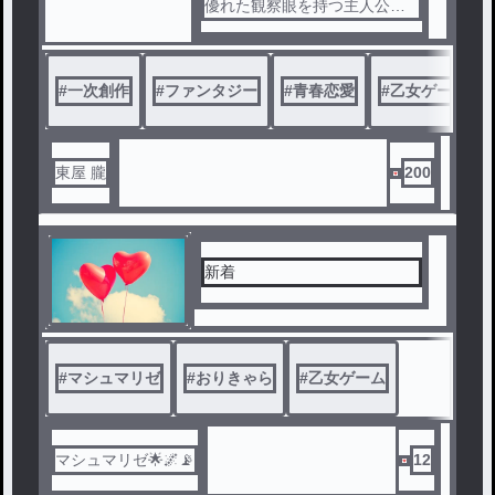
優れた観察眼を持つ主人公・
宮鳥有栖はそんなふうにやり
たいことをやってきた。
しかし暴くことに欲求を持つ
#
一次創作
#
ファンタジー
#
青春恋愛
#
乙女ゲーム
彼女が人に受けいられるかと
いえば──それは否であった。
そんな彼女を面白がり、幼馴
染の佐々凛斗は人と分かりあ
東屋 朧
200
う術として乙女ゲームをプレ
イさせる。
段々とハマり始めた主人公は
つい、口走ってしまった。
新着
「こんな世界だったらなあ」
これが、はじまりだった。
#
マシュマリゼ
#
おりきゃら
#
乙女ゲーム
マシュマリゼ🌟🌌📡
12