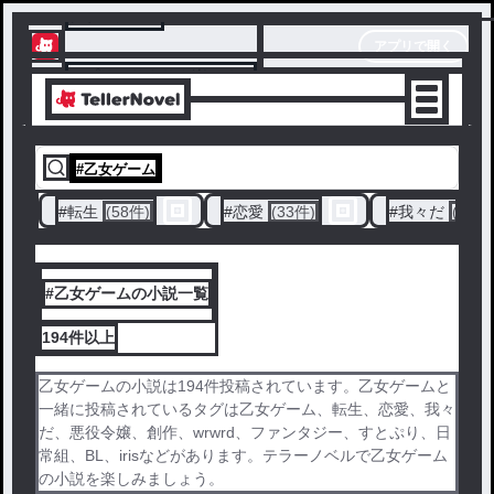
テラーノベル
アプリで開く
アプリでサクサク楽しめる
#
乙女ゲーム
#
転生
(58件)
#
恋愛
(33件)
#
我々だ
(24件
#乙女ゲームの小説一覧
194件
以上
乙女ゲームの小説は194件投稿されています。乙女ゲームと
一緒に投稿されているタグは乙女ゲーム、転生、恋愛、我々
だ、悪役令嬢、創作、wrwrd、ファンタジー、すとぷり、日
常組、BL、irisなどがあります。テラーノベルで乙女ゲーム
の小説を楽しみましょう。