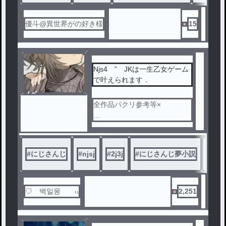
いわけ？」
「そういう君は、俺の事知ってる
優斗@異世界がの好き様
みたいだけど」
15
「質問を、質問で返さないでよ。
やっぱり、アンタ記憶があるんじ
ゃないの？」
Njs4 ” JKは一生乙女ゲーム
一難去ってまた一難。
で叶えられます．
平穏を取り戻し、ハッピーエンド
ノベ
をむかえたと思っていたエトワー
ル
全作品パクリ参考等×
ルの影では、新たな不穏の陰謀が
蠢いていた。
当方のパクリ．パクリ疑惑を
見つけた場合💬で報告して下
さい
『乙女ゲームの世界に召喚された
#
にじさんじ
#
njsj
#
2j3j
#
にじさんじ夢小説
#
乙女
悪役聖女ですが、元彼は攻略した
くないので全力で逃げたいと思い
ます』の本編読破後に読むのをお
♡ 백일몽 ៶៶
2,251
勧めしています（本編はこちらか
ら）
→https://teller.jp/se/2spmfbzz8il
sf-8298227161