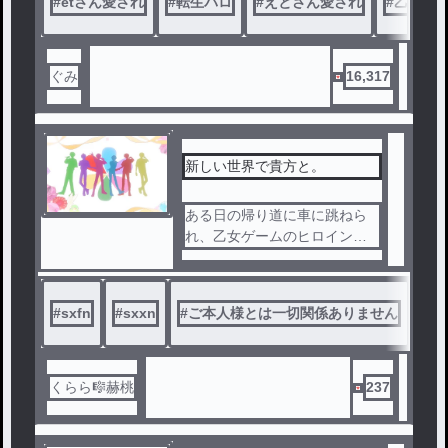
#
etさん愛され
#
転生パロ
#
えとさん愛され
#
乙女ゲ
しかし、二人の絆を快く思わ
ない者たちが動き出す。妹マ
リア、そして母后イザベラ。
彼女たちの悪意の裏に潜む病
ぐみ
16,317
理を、リリアは精神科医の目
で解き明かしていく。
推しを救う戦いの中で、リリ
アもまた、ずっと失い続けて
新しい世界で貴方と。
きた自己肯定感を取り戻して
いく。
そして二人は気づく。互いが
ある日の帰り道に車に跳ねら
、互いにとって唯一の理解者
れ、乙女ゲームのヒロインに
であることに――。
転生した🌸。その攻略メンバ
魔法なんていらない。私が、
ーは前世のいつメンだった…
あなたの呪いを解いてみせる
！？
#
sxfn
#
sxxn
#
ご本人様とは一切関係ありません
#
恋
。
くらら🎼赫桃
237