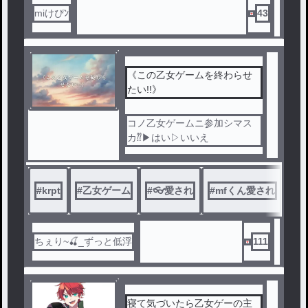
miけぴﾝ
43
《この乙女ゲームを終わらせ
たい!!》
コノ乙女ゲームニ参加シマス
カ⁇▶︎はい▷いいえ
#
krpt
#
乙女ゲーム
#
👓愛され
#
mfくん愛され
#
m
ちぇり~🍒_ずっと低浮
111
寝て気づいたら乙女ゲーの主