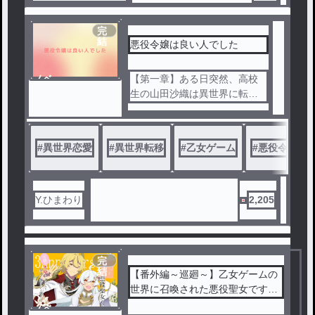
完
結
悪役令嬢は良い人でした
ノベ
【第一章】ある日突然、高校
ル
生の山田沙織は異世界に転移
させられた。しかも、悪役公
爵令嬢の断罪イベント真っ最
中のど真ん中。
#
異世界恋愛
#
異世界転移
#
乙女ゲーム
#
悪役令嬢
実は優しい公爵令嬢と、間抜
けなイケメン魔導師の恋物語
を成り行きで応援する事に。
恋の行方はどうなることやら
Y.ひまわり
2,205
？
取り敢えず、断罪イベントに
サクッとメスを入れて、ぶり
っ子ヒロインにざまぁします
完
。
結
【番外編～巡廻～】乙女ゲームの
【第二章】穏やかだったはず
世界に召喚された悪役聖女ですが
の日常。シュヴァリエが忽然
、元彼は攻略したくないので全力
ノベ