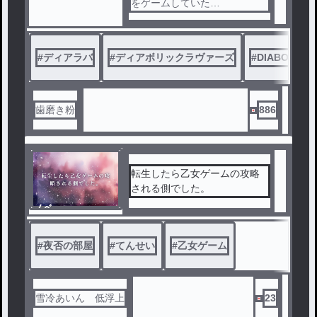
をゲームしていた
どこにでもいる女性
まさか自分が憑依してしまう
なんて、
#
ディアラバ
#
ディアボリックラヴァーズ
#
DIABOLIKL
早くここから逃げ出したい。
妄想は好きだけど
これは話が別
痛いのは嫌、それに死にたく
歯磨き粉
886
ない。
逃げ出さなきゃ、
転生したら乙女ゲームの攻略
される側でした。
ノベ
ル
#
夜否の部屋
#
てんせい
#
乙女ゲーム
雪冷あいん 低浮上
23