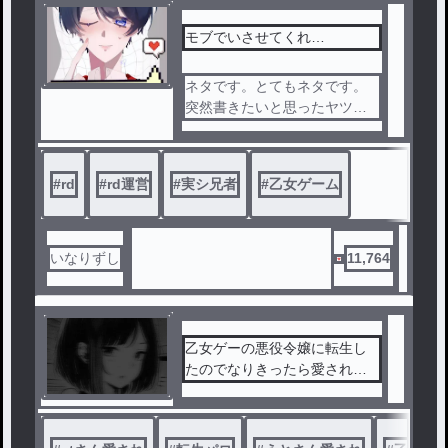
るルートを辿る。
――そんな未来、絶対に変え
モブでいさせてくれ…
てみせる。
魔力はない。でも、私には現
ネタです。とてもネタです。
代医学の知識がある。
突然書きたいと思ったヤツな
ガスライティングによって「
ので、途中からおぉん…？？
自分は汚れた存在だ」と刷り
って思うかもしれないです。
込まれたアレクシスの心を、
rd愛され…！！
精神医学の知見で解きほぐす
#
rd
#
rd運営
#
実シ兄者
#
乙女ゲーム
カプなどはまだ決まっており
。換気、清掃、栄養管理、手
ません。そもそも最後結ばれ
洗い――魔法の代わりに公衆
るかすら怪しいです。その時
衛生で流行病を阻止する。そ
のノリで書きますのでよろし
いなりずし
11,764
して催眠療法で、彼の無意識
くお願いします…
に刻まれた"呪いの言葉"を一つ
茶番ばっかになるカモ…ﾈ
ずつ消していく。
「魔法が効かぬ病を、無能な
結構変更されて、選択系にな
令嬢が水と酒で止めた」
乙女ゲーの悪役令嬢に転生し
りました〜
その噂が国中を駆け巡る頃、
たのでなりきったら愛された
rdさんの行動を決めれたりし
アレクシスは魔王ではなく、
！？
ます。
凛々しい王太子として覚醒し
つつあった。