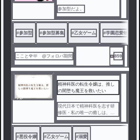
れたと思っているから……それに
参加型だよ。
、好きな人をとられて黙っている
ような、女じゃなくなったので。
同担拒否って奴です」
#
参加型
#
参加型募集
#
乙女ゲーム
#
学園恋愛物語
後悔と怒りから巡はもう一度あの
世界に戻ることにする。
大切な人たちの記憶と、あの世界
ここと🌹🫶 @フォロバ期間
859
での幸せを取り戻すために……
乙女ゲーム２週目、エクストラモ
ード突入――！！
精神科医の転生令嬢は、推し
の闇堕ち魔王を救いたい
『乙女ゲームの世界に召喚された
ノベ
悪役聖女ですが、元彼は攻略した
ル
現代日本で精神科医を志す研
くないので全力で逃げたいと思い
修医・私の唯一の癒しは、乙
ます』
女ゲームの"推し"――悪役の魔
本編、番外編～巡廻～読破後に読
王アレクシスを愛でること。
むのをお勧めしています（本編、
母后から長年の心理的虐待を
番外編～巡廻～はこちらから）
#
悪役令嬢
#
乙女ゲーム
#
溺愛
受け、「呪われた王子」とし