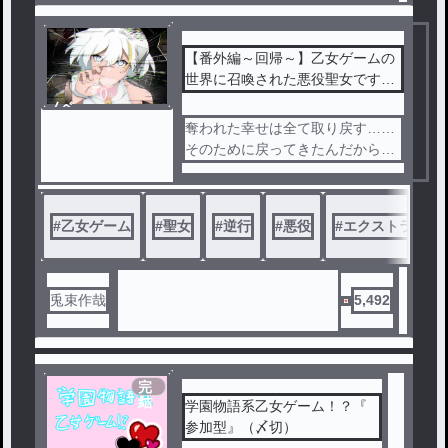
【番外編～回帰～】乙女ゲームの
世界に召喚された悪役聖女ですが
、元彼は攻略したくないので全力
ノベ
で逃げたい
ル
奪われた幸せは全て取り戻す……
そのために戻ってきたんだから
#
乙女ゲーム
#
聖女
#
逆行
#
悪役
#
エクストラモー
本物の悪女エトワールの策略には
まり、命を落とした天馬巡は不思
議な空間で目を覚ます。そこには
、乙女ゲームの原作者と、女神を
兎束作哉
5,492
名乗る女性がいた。
女神の話によると、エトワールに
より、世界は歪に巻き戻された。
自分の大切な人の記憶も全部上書
完
きされたという。
結
学園物語系乙女ゲーム！？『
参加型』（〆切）
「変わったと思ってるから。変わ