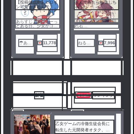
【投稿休止中】ヒロイ
死んでみたら転生しち
5
6
ン可愛すぎるんで、攻
ゃった
略対象になりますね。
あらすじ？ゑ？えーっ
⚠️転生パロ苦手な方回
とある日、少女がコン
れ右
ビニから帰る途中神様
⚠️夢小説苦手な方回れ
の手違いで車にひかれ
右
ﾀﾋんでしまった。お詫
びに転生させてもらっ
☂あめ
11,778
ねる@
7,996
た。だがそこはなんと
☂
活動休
乙女ゲームの世界！？
しかも悪役令嬢！？ヒ
止(気持
ロインに一目惚れした
ち)
彼女は、、、？
人気ランキングをみる
新着
ランキング
7
8
乙女ゲームの冷徹生徒会長に
転生した元開発者オタク、バ