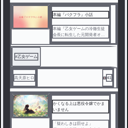
本編『バクフラ』小話
本編『乙女ゲームの冷徹生徒
会長に転生した元開発者オタ
ク、バグレベルに溺愛されて
ヒロインのフラグが一本も立
ちません』のキャラクター紹
#
乙女ゲーム
介や小話を置く予定です！
高天原ヒロ
41
かくなる上は悪役令嬢でかま
いません
「疑わしきは罰せよ」