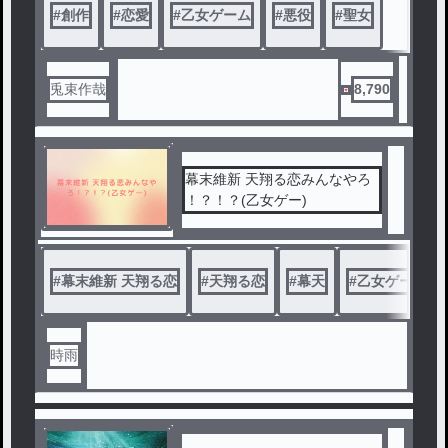
脚。つまり追放ね！――より
#
創作
#
恋愛
#
乙女ゲーム
#
悪役
#
聖女
彼氏と別れて一ヶ月、親友が
よき追放を目指し、暗躍する
死んで一ヶ月。
アイリスは悪役令嬢を演じる
二次元オタクの天馬巡は、い
！ 婚約者である王子をメア
つも通り推し活に精を出して
兎束作哉
リーにくっつけつつ、自分は
8,790
いると、突如まばゆい光に包
王子の護衛である騎士アッシ
まれて、大好きな乙女ゲーム
ュと関係を深めていく……。
の世界に召喚されてしまう。
召喚も束の間、自分はいずれ
悪役令嬢に私はなります！
幕末維新 天翔る恋みんなやろ
悪女と呼ばれるようになる偽
！？！？(乙女ゲー)
りの聖女エトワール・ヴィア
ラッテアということが判明！
一年後に召喚されるヒロイ
ンが現われる前に攻略キャラ
#
幕末維新 天翔る恋
#
天翔る恋
#
幕天
#
乙女ゲーム
の好感度を上げなければ死亡
確定!?
とりあえず死亡フラグ回避の
時雨
為、推しである攻略キャラの
皇太子に的を絞るが、実は彼
の中身は元彼で……
「お前の好きなキャラだろ。