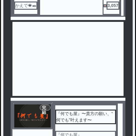
かえで🍁✒️
3,057
完
結
『何でも屋』〜貴方の願い、“
何でも”叶えます〜
『何でも屋』