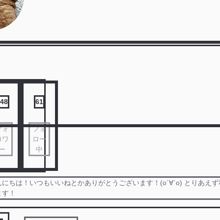
48
61
フォ
フォ
ロワ
ロー
ー
中
にちは！いつもいいねとかありがとうございます！(о´∀`о) とりあえ
ます！