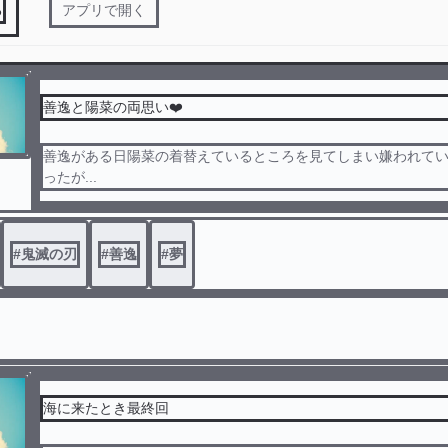
る
アプリで開く
善逸と陽菜の両思い❤️
善逸がある日陽菜の着替えているところを見てしまい嫌われて
ったが...
#
鬼滅の刃
#
善逸
#
夢
海に来たとき最終回