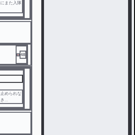
隊にまた入隊
48
う止められな
...