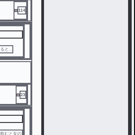
114
と...
23
を飲むと女の