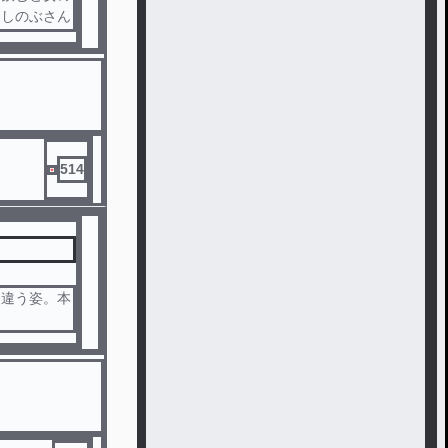
てしのぶさん
514
は違う姿。本