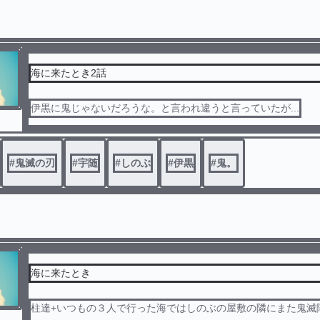
海に来たとき2話
伊黒に鬼じゃないだろうな。と言われ違うと言っていたが...
#
鬼滅の刃
#
宇随
#
しのぶ
#
伊黒
#
鬼。
海に来たとき
柱達+いつもの３人で行った海ではしのぶの屋敷の隣にまた鬼滅