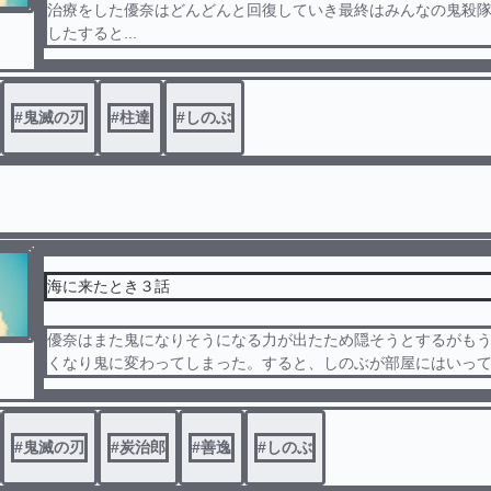
治療をした優奈はどんどんと回復していき最終はみんなの鬼殺
したすると...
#
鬼滅の刃
#
柱達
#
しのぶ
海に来たとき３話
優奈はまた鬼になりそうになる力が出たため隠そうとするがも
くなり鬼に変わってしまった。すると、しのぶが部屋にはいってき
#
鬼滅の刃
#
炭治郎
#
善逸
#
しのぶ