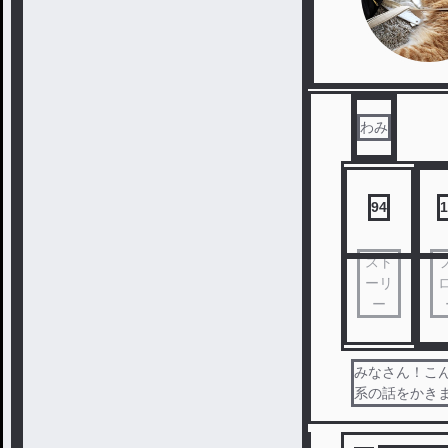
わみ
94
1
スト
ーリ
ー
みなさん！こん
系の話をかき