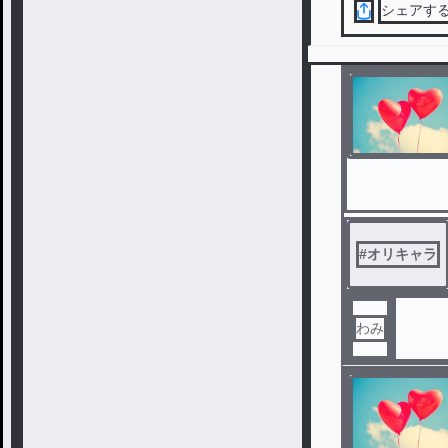
シェアす
#
オリキャラ
わみ