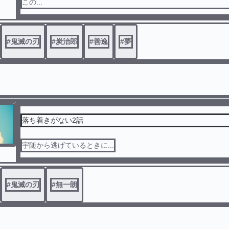
この...
#
鬼滅の刃
#
炭治郎
#
善逸
#
夢
落ち着きがない2話
宇随から逃げているときに...
#
鬼滅の刃
#
無一朗