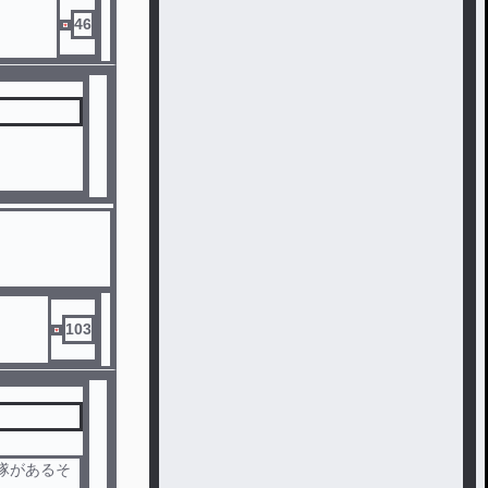
46
103
隊があるそ