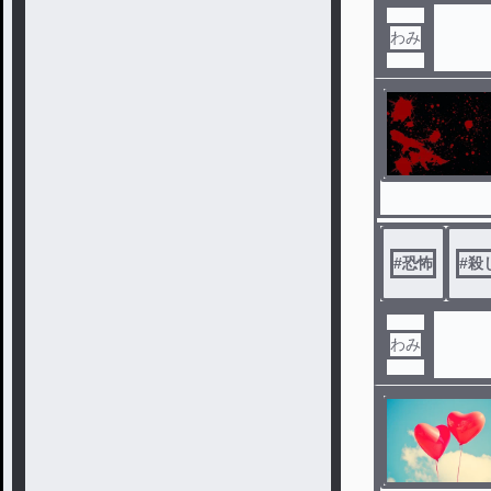
わみ
#
恐怖
#
殺
わみ