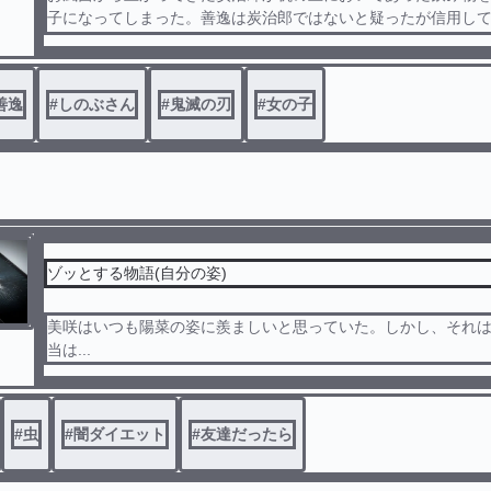
子になってしまった。善逸は炭治郎ではないと疑ったが信用し
の所に連れていった。すると...
善逸
#
しのぶさん
#
鬼滅の刃
#
女の子
ゾッとする物語(自分の姿)
美咲はいつも陽菜の姿に羨ましいと思っていた。しかし、それ
当は...
#
虫
#
闇ダイエット
#
友達だったら