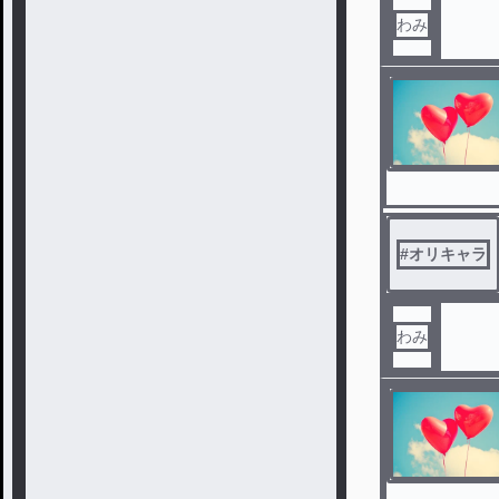
わみ
#
オリキャラ
わみ