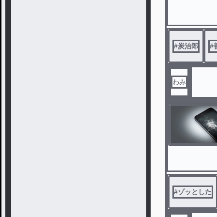
#
炭治郎
#
わみ
#
ゾッとした