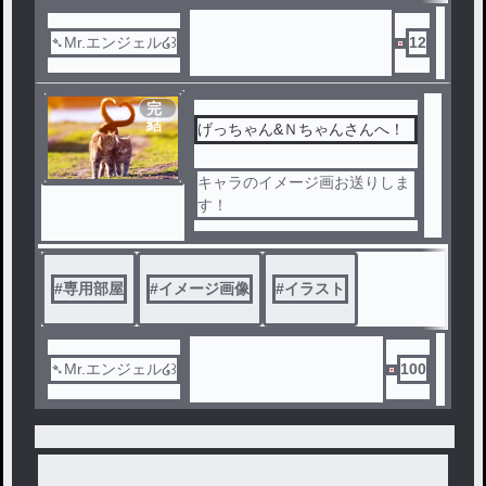
➴Mr.エンジェル໒꒱
12
完
結
げっちゃん&Ｎちゃんさんへ！
キャラのイメージ画お送りしま
す！
#
専用部屋
#
イメージ画像
#
イラスト
➴Mr.エンジェル໒꒱
100