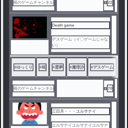
椛のゲームチャンネル
22
Death game
デスゲーム（イ〇ゲームじゃな
い）
#
ゆっくり
#
椛
#
霊夢
#
魔理沙
#
デスゲーム
#
グ
椛のゲームチャンネル
70
三日月・・・ユルサナイ
ユルサナイユルサナイユルサナ