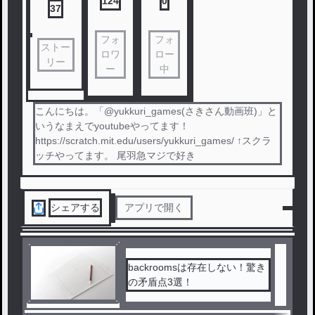
124
0
37
フォ
フォ
ストー
ロワ
ロー
リー
ー
中
こんにちは。「@yukkuri_games(さきさん動画班)」と
いうなまえでyoutubeやってます！
https://scratch.mit.edu/users/yukkuri_games/ ↑スクラ
ッチやってます。 尾羽急マジで好き
シェアする
アプリで開く
backroomsは存在しない！驚き
の矛盾点3選！