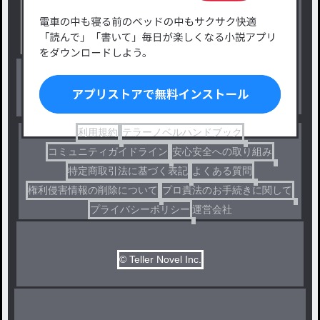
タグ一覧
ロマンスファンタジー
小説コンテスト応募・公募
ファンタジー・異世界・SF
出版・メディアミックス作品
ホラー・ミステリー
BL
ドラマ
コメディ
利用規約
テラーノベルハンドブック
コミュニティガイドライン
安心安全への取り組み
特定商取引法に基づく表記
よくある質問
権利侵害情報の削除について
プロ責法のお手続きに関して
プライバシーポリシー
運営会社
© Teller Novel Inc.