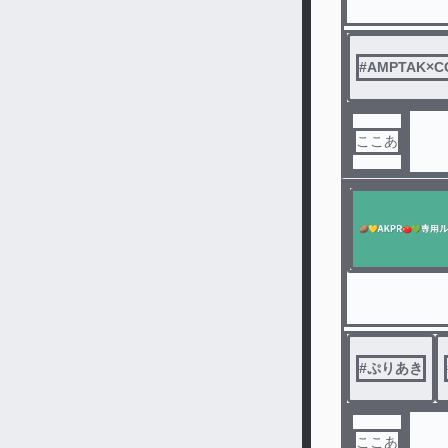
ル
#
AMPTAK×C
ここあ
#
ぷりあき
ここあ