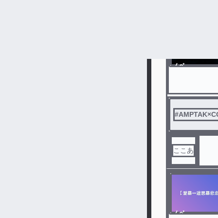
ノベ
ル
#
AMPTAK×C
ここあ
ノベ