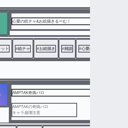
心愛の絵チャ&お絵描きるーむ！
ャット
#
絵チャ
#
お絵描き
#
雑談
#
心愛の雑談ましゅ！
AMPTAK奇病パロ
AMPTAKの奇病パロ
キャラ崩壊注意
🐢投稿
リクエストもお待ちしております。