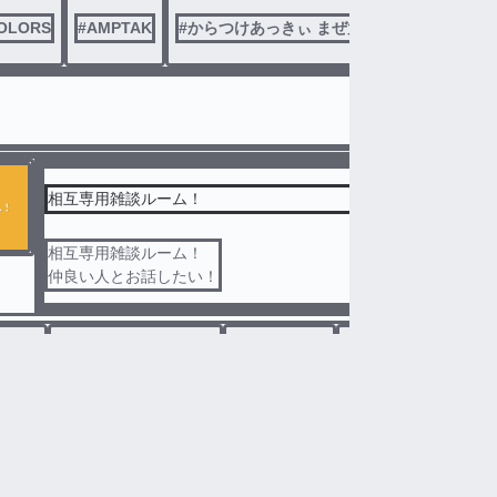
OLORS
#
AMPTAK
#
からつけあっきぃ まぜ太 ぷりっつ ちぐさく
相互専用雑談ルーム！
相互専用雑談ルーム！
仲良い人とお話したい！
ー限定
#
フォロワー様と一緒
#
雑談ルーム
#
心愛の雑談ましゅ