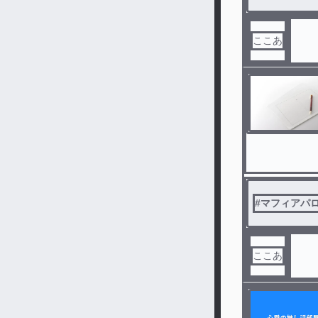
ここあ
#
マフィアパ
ここあ