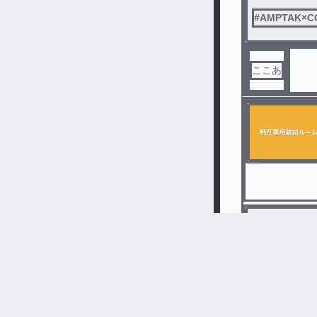
#
AMPTAK×C
ここあ
#
相互フォロ
ここあ