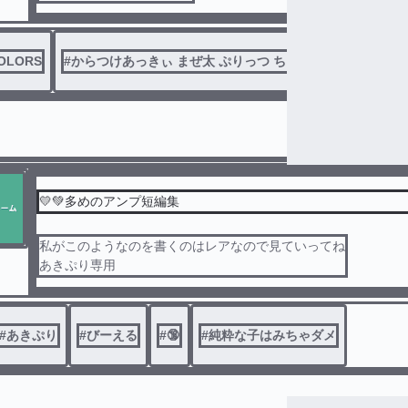
OLORS
#
からつけあっきぃ まぜ太 ぷりっつ ちぐさくん あっと け
💛💚多めのアンプ短編集
私がこのようなのを書くのはレアなので見ていってね
あきぷり専用
#
あきぷり
#
びーえる
#
🔞
#
純粋な子はみちゃダメ