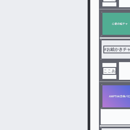
#
お絵かきチ
ここあ