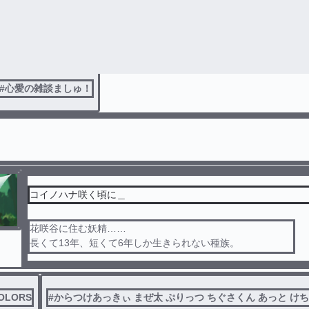
お知らせand雑談るぅむ
#
心愛の雑談ましゅ！
コイノハナ咲く頃に＿
花咲谷に住む妖精……
長くて13年、短くて6年しか生きられない種族。
--------ｷﾘﾄﾘ線--------
普通のYouTuber、ぷりっつ
早く起きて散歩をしていた時に謎の声に呼ばれ花咲谷へ……
OLORS
#
からつけあっきぃ まぜ太 ぷりっつ ちぐさくん あっと け
ーーーーーーーーーーーーーーーーーー