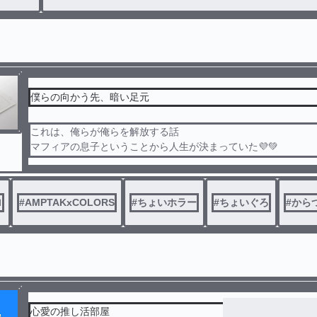
「俺、あと2ヶ月くらいしか生きられないんだぁ……」
僕らの向かう先、暗い足元
これは、俺らが俺らを解放する話
マフィアの息子ということから人生が決まっていた💜💚
そんな生活を続け感情が欠陥する
ある日マフィアになりある程度自由を入手した
一人暮らしになりYouTubeを初めてある日アンプメンバーと出
ロ
#
AMPTAKxCOLORS
#
ちょいホラー
#
ちょいぐろ
#
から
を結成
💜💚はお互いのことをマフィアだと知っている(双子)
💛はマフィアで💚💜と同じチームだがすれ違いが起きて……！
アンプタックマフィアパロ！
あらすじ読んでから来てね
💚💜の感情を取り戻すお話‪𓂃 𓈒𓏸
※⛅️くんやその他もろもろ出てきます※
心愛の推し活部屋