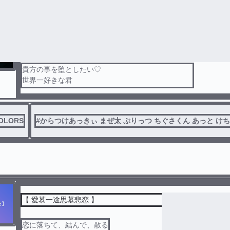
大好きな君を堕とすまで……♡
貴方の事を堕としたい♡
世界一好きな君
君のためならなんでも出来るよ……
✄----------------------------------------------------------------
OLORS
#
からつけあっきぃ まぜ太 ぷりっつ ちぐさくん あっと け
貴方が怖い
世界一“友達”として好きな君
離れたくても離れられないよｯ
✄----------------------------------------------------------------
もっと俺に堕ちてよっ♡
【 愛慕一途思慕悲恋 】
監禁、自✘‎、なんでもありなお話
恋に落ちて、結んで、散る