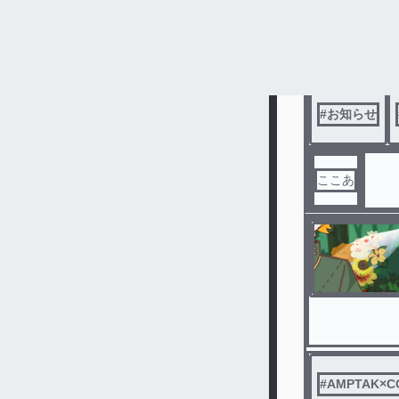
#
お知らせ
ここあ
#
AMPTAK×C