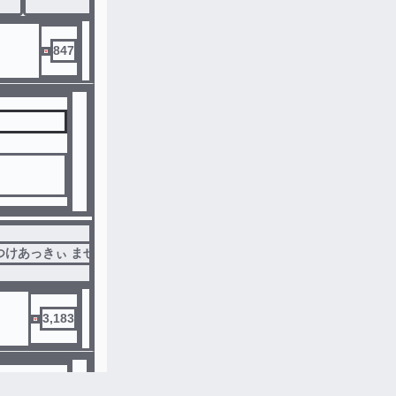
847
会いグループ
つけあっきぃ まぜ太 ぷりっつ ちぐさくん あっと けちゃ
#
そらびび
3,183