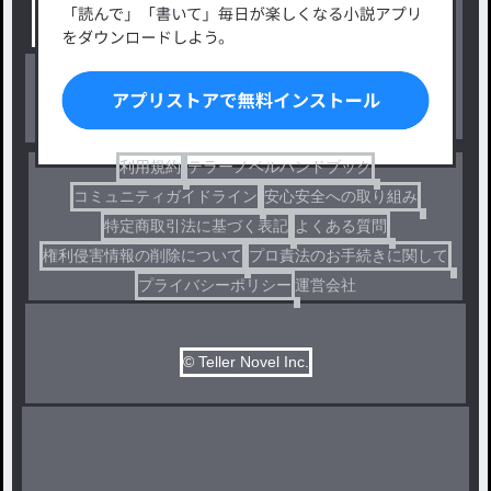
小説コンテスト応募・公募
ファンタジー・異世界・SF
出版・メディアミックス作品
ホラー・ミステリー
BL
ドラマ
コメディ
利用規約
テラーノベルハンドブック
コミュニティガイドライン
安心安全への取り組み
特定商取引法に基づく表記
よくある質問
権利侵害情報の削除について
プロ責法のお手続きに関して
プライバシーポリシー
運営会社
© Teller Novel Inc.