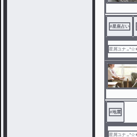
#
星座占い
星屑ユナ.｡*☆
#
地震
星屑ユナ.｡*☆