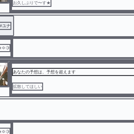
お久しぶりで〜す★
#
ユナ
✬✡🍋
あなたの予想は、予想を超えます
拡散してほしい
✬✡🍋