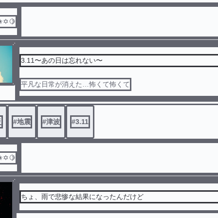
✬✡🍋
3.11〜あの日は忘れない〜
平凡な日常が消えた…怖くて怖くて
災
#
地震
#
津波
#
3.11
✬✡🍋
ちょ、雨で悲惨な結果になったんだけど