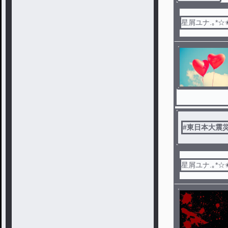
星屑ユナ.｡*☆
#
東日本大震
星屑ユナ.｡*☆