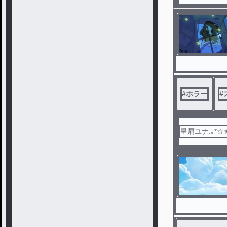
#
ホラー
#
星屑ユナ.｡*☆