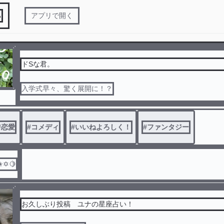
る
アプリで開く
ドSな君。
入学式早々、驚く展開に！？
#
恋愛
#
コメディ
#
いいねよろしく！
#
ファンタジー
✬✡🍋
お久しぶり投稿 ユナの星座占い！