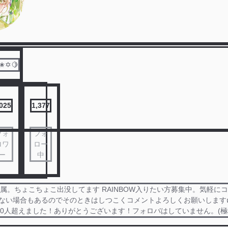
✬✡🍋
,025
1,377
フォ
フォ
ロワ
ロー
ー
中
🌈所属。ちょこちょこ出没してます RAINBOW入りたい方募集中。気軽に
づかない場合もあるのでそのときはしつこくコメントよろしくお願いしますฅ^•ﻌ•^ฅ) 
00人超えました！ありがとうございます！フォロバはしていません。(極