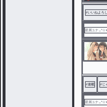
#
いいねよろ
星屑ユナ.｡*☆
#
連載
#
じ
星屑ユナ.｡*☆