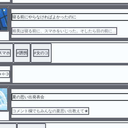
寝る前にやらなければよかったのに
裕美は寝る前に、スマホをいじった。そしたら目の前に…
スマホ
#
誘拐
#
女のコ
✬✡🍋
夏の思い出発表会
コメント欄でもみんなの夏思い出教えて★