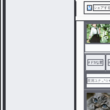
シェアす
#
ドSな君
星屑ユナ.｡*☆