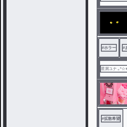
#
ホラー
#
星屑ユナ.｡*☆
#
拡散希望