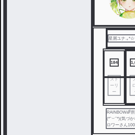
星屑ユナ.｡*☆
184
1
スト
ーリ
ー
RAINBOW
(*˘︶˘*)(気
ロワーさん10