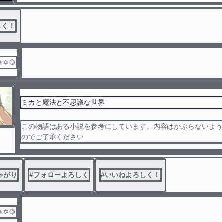
しく！
✬✡🍋
ミカと魔法と不思議な世界
この物語はある小説を参考にしています。内容はかぶらないよ
のでご了承ください
ゃがり
#
フォローよろしく
#
いいねよろしく！
✬✡🍋