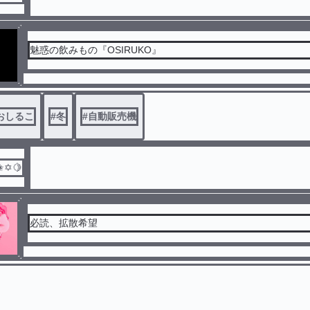
魅惑の飲みもの『OSIRUKO』
おしるこ
#
冬
#
自動販売機
✬✡🍋
必読、拡散希望