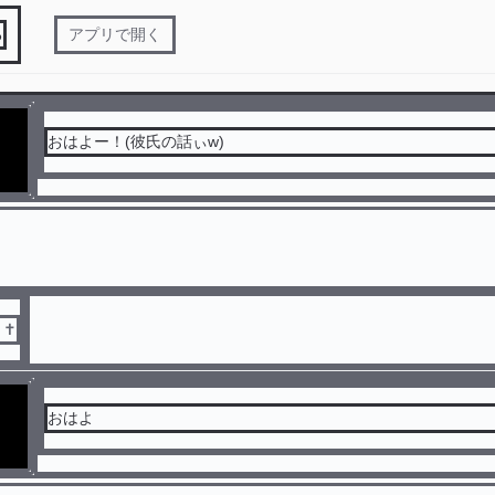
る
アプリで開く
おはよー！(彼氏の話ぃw)
 ✝︎
おはよ