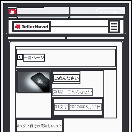
テラーノベル
アプリで開く
アプリでサクサク楽しめる
一覧ページ
ごめんなさい
第
1
話
- ごめんなさい
31
文字
2022年08月12日
#
タグ？何それ美味しいの？