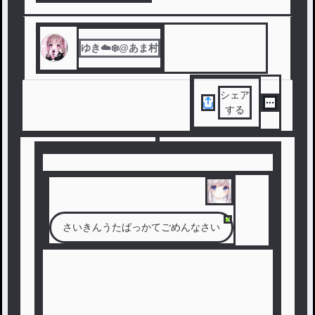
ゆき☁️❄️@あま村
シェア
する
主
さいきんうたばっかてごめんなさい
主