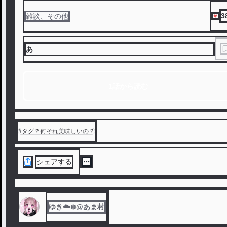
3
雑談、その他
あ
1話から読む
#
タグ？何それ美味しいの？
シェアする
ゆき☁️❄️@あま村