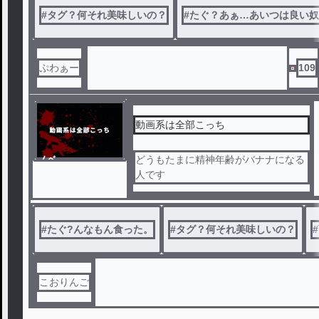
#
タグ？何それ美味しいの？
#
たぐ？あぁ…あいつは良い奴
ぷわぁー
109
動画系は全部こっち
ノベ
どうもたまに精神年齢がバナナになる
ル
人です
#
たぐ?んなもん食った。
#
タグ？何それ美味しいの？
#
こおりんご