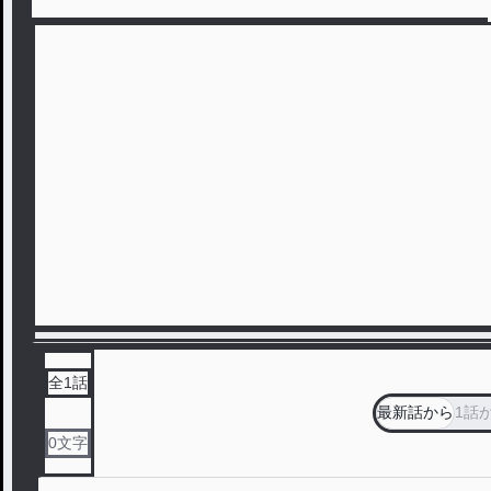
全
1
話
最新話から
1話
0
文字