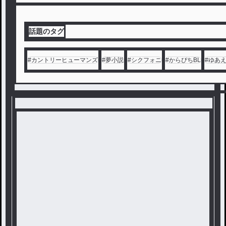
話題のタグ
#
カントリーヒューマンズ
#
夢小説
#
シクフォニ
#
からぴちBL
#
ゆあ