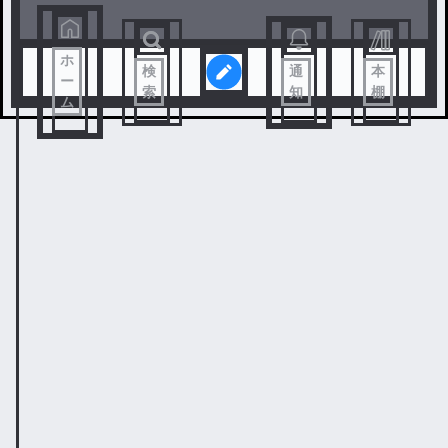
ホ
検
通
本
ー
索
知
棚
ム