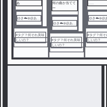
あ
何の曲か当てて
......
ー
ゆき☁️❄️@あま
ゆき☁️❄️@
村
ゆき☁️❄️@あま
村
村
#
タグ？何それ美味
#
タグ？何そ
しいの？
#
タグ？何それ美味
しいの？
しいの？