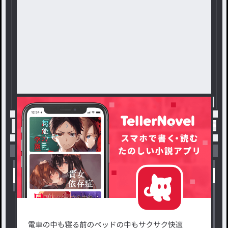
トップ
タグ？何それ美味しいの？
あ / ゆき☁️
小説を探す
ジャンルから探す
新着小説一覧
恋愛・ロマンス
タグ一覧
ロマンスファンタジー
小説コンテスト応募・公募
ファンタジー・異世界・SF