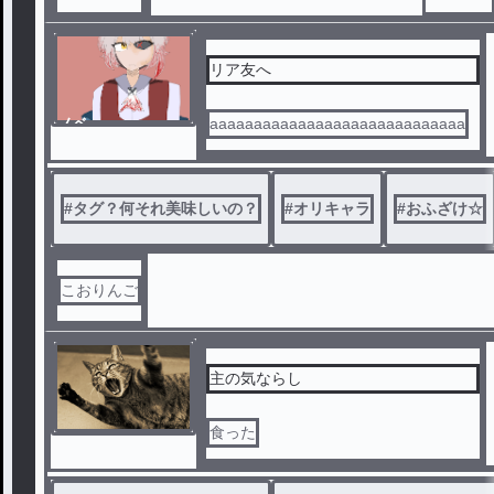
リア友へ
ノベ
aaaaaaaaaaaaaaaaaaaaaaaaaaaaa
ル
#
タグ？何それ美味しいの？
#
オリキャラ
#
おふざけ☆
こおりんご
主の気ならし
食った