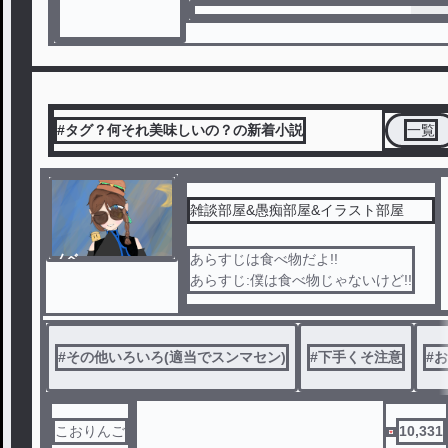
#タグ？何それ美味しいの？の新着小説
一覧
雑談部屋&愚痴部屋&イラスト部屋
ノベ
あらすじは食べ物だよ!!
ル
あらすじ:僕は食べ物じゃないけど!!
#
その他いろいろ(適当でスンマセン)
#
下手くそ注意
#
お
こおりんご
10,331