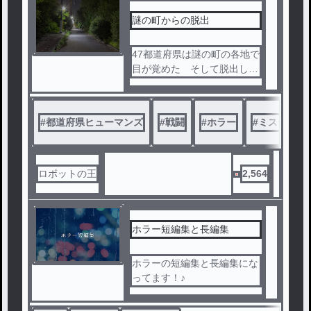
謎の町からの脱出
47都道府県は謎の町の各地で
目が覚めた そして脱出しよ
うとする 果たして都道府県
たちは脱出できるのか そし
てこの町に隠された秘密とは
#
都道府県ヒューマンズ
#
戦闘
#
ホラー
#
ミステリー
ロボットの王
2,564
ホラー短編集と長編集
ホラーの短編集と長編集にな
ってます！♪