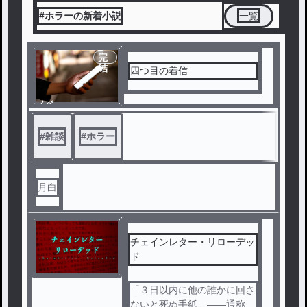
#ホラーの新着小説
一覧
完
結
四つ目の着信
ノベ
ル
#
雑談
#
ホラー
月白
チェインレター・リローデッ
ド
「３日以内に他の誰かに回さ
ないと死ぬ手紙」——通称「