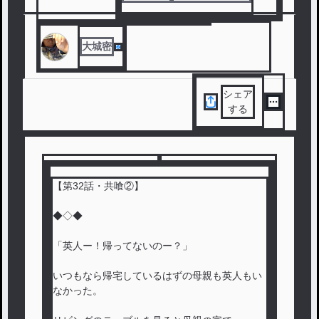
#
ホラー
#
ドラマ
#
不気味
#
衝撃のラスト
大城密
シェア
する
【第32話・共喰②】
◆◇◆
「英人ー！帰ってないのー？」
いつもなら帰宅しているはずの母親も英人もい
なかった。