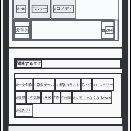
#
iris
#
ホラー
#
コメディ
愛華美
204
関連するタグ
#
一次創作
#
恋愛ゲーム
#
衝撃のラスト
#
バグ
#
ミステリー
#
復讐
#
不気味
#
学校
#
肉
#
公園
#
人間じゃなくなるwww
#
読み切り