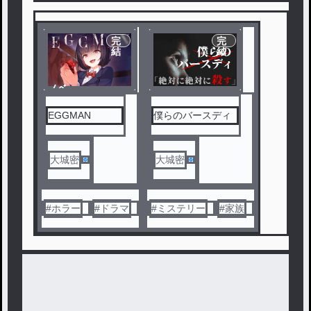
完
完
結
結
ノベ
ル
EGGMAN
僕らのバースディ
大城密
大城密
#
ホラー
#
ドラマ
#
ミステリー
#
家族