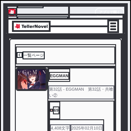
テラーノベル
アプリで開く
アプリでサクサク楽しめる
一覧ページ
EGGMAN
第
32
話
- EGGMAN 第32話・共喰
い②
69
4,408
文字
2025年02月10日