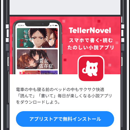
トップ
ホラー
EGGMAN
#32 EGGMAN
小説を探す
ジャンルから探す
新着小説一覧
恋愛・ロマンス
タグ一覧
ロマンスファンタジー
小説コンテスト応募・公募
ファンタジー・異世界・SF
出版・メディアミックス作品
ホラー・ミステリー
BL
ドラマ
コメディ