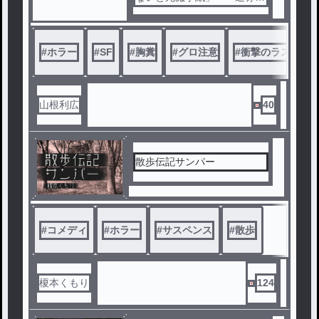
チェインレター」。それは単
なる都市伝説ではなく、ほん
とうに人を殺す手紙だった。
#
ホラー
#
SF
#
胸糞
#
グロ注意
#
衝撃のラスト
突然現れたチェインレターに
よって次々と犠牲者が現れる
中、平凡な女子高生・菊田千
尋と校内一の問題児・篠原夏
山根利広
40
樹は死の連鎖を食い止めるた
め奔走する。しかし、やがて
ふたりのもとにもチェインレ
ターが届くのだった……。
散歩伝記サンパー
#
コメディ
#
ホラー
#
サスペンス
#
散歩
榎本くもり
124