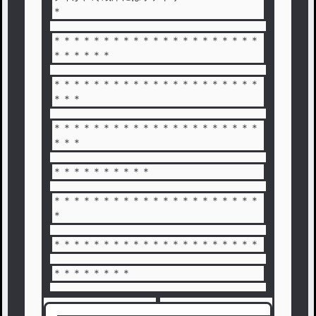
＊
＊＊＊＊＊＊＊＊＊＊＊＊＊＊＊＊＊＊＊＊＊
＊＊＊＊＊＊
＊＊＊＊＊＊＊＊＊＊＊＊＊＊＊＊＊＊＊＊＊
＊＊＊
＊＊＊＊＊＊＊＊＊＊＊＊＊＊＊＊＊＊＊＊＊
＊＊＊
＊＊＊＊＊＊＊＊＊＊
＊＊＊＊＊＊＊＊＊＊＊＊＊＊＊＊＊＊＊＊＊
＊
＊＊＊＊＊＊＊＊＊＊＊＊＊＊＊＊＊＊＊＊＊
＊＊＊＊＊＊＊＊