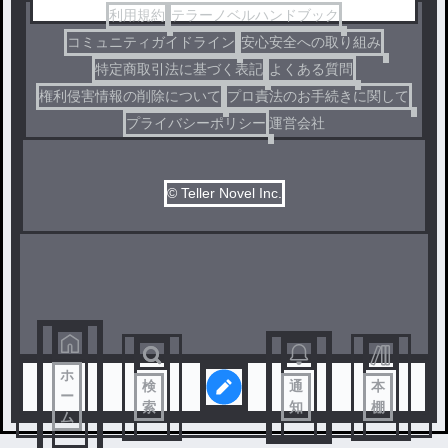
利用規約
テラーノベルハンドブック
コミュニティガイドライン
安心安全への取り組み
特定商取引法に基づく表記
よくある質問
権利侵害情報の削除について
プロ責法のお手続きに関して
プライバシーポリシー
運営会社
© Teller Novel Inc.
ホ
検
通
本
ー
索
知
棚
ム