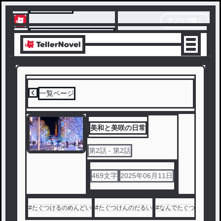
テラーノベル
アプリで開く
アプリでサクサク楽しめる
一覧ページ
美和と美咲の日常
第
2
話
- 第2話
469
文字
2025年06月11日
#
たぐつけるのめんどい
#
たぐつけんのだるい
#
なんでたぐつけなきゃ