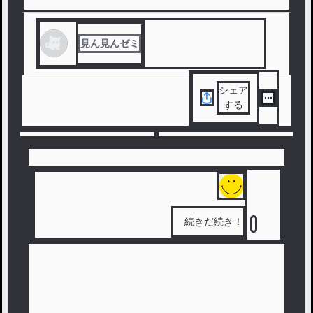
見ん見んゼミ
シェア
する
主
続きだ続き！