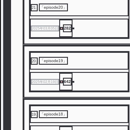
「episode20」
21
.
282
2025年03月05日
「episode19」
20
.
642
2025年02月19日
「episode18」
19
.