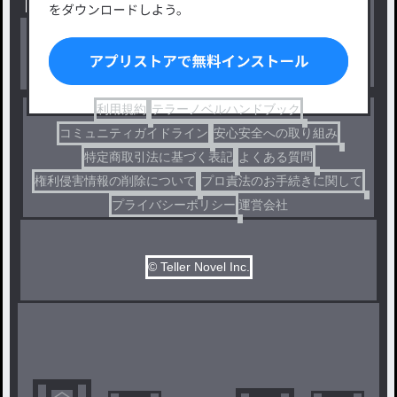
BL
ドラマ
コメディ
利用規約
テラーノベルハンドブック
コミュニティガイドライン
安心安全への取り組み
特定商取引法に基づく表記
よくある質問
権利侵害情報の削除について
プロ責法のお手続きに関して
プライバシーポリシー
運営会社
© Teller Novel Inc.