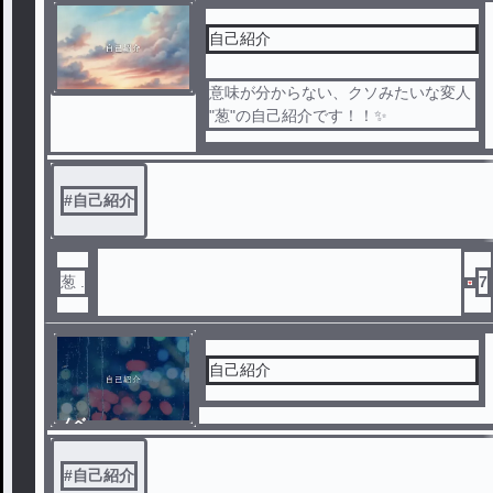
自己紹介
意味が分からない、クソみたいな変人
"葱"の自己紹介です！！✨
#
自己紹介
葱 .
7
自己紹介
ノベ
ル
#
自己紹介