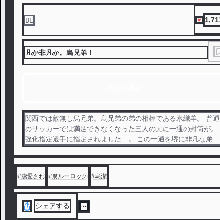
1,71
BL
凡か非凡か。烏兄弟！
1話から読む
関西では敵無し烏兄弟。烏兄弟の弟の相棒である氷織羊。 普通
のサッカーでは満足できなくなった三人の元に一通の封筒が。
強化指定選手に指定されました＿。 この一通を堺に非凡な弟、
世一の生活は大きく変わる…のか？
#
潔愛され
#
腐ルーロック
#
烏潔
シェアする