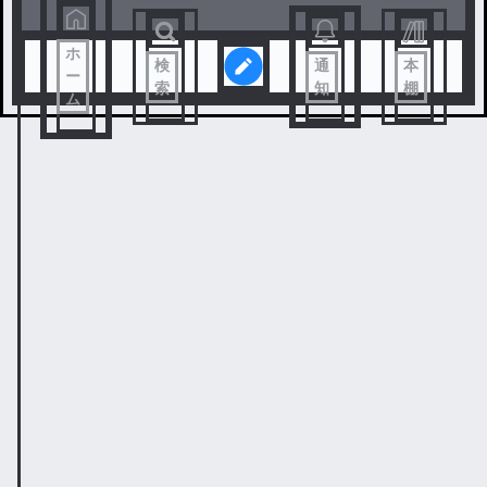
ホ
検
通
本
ー
索
知
棚
ム