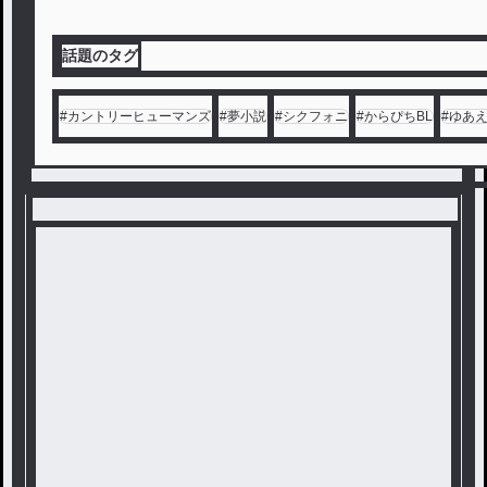
話題のタグ
#
カントリーヒューマンズ
#
夢小説
#
シクフォニ
#
からぴちBL
#
ゆあ