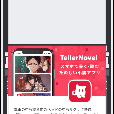
トップ
BL
sm×kr / めーめの連載小説
小説を探す
ジャンルから探す
新着小説一覧
恋愛・ロマンス
タグ一覧
ロマンスファンタジー
小説コンテスト応募・公募
ファンタジー・異世界・SF