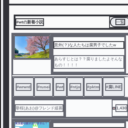
#wtの新着小説
一覧
意外(？)な人たちは腐男子でしたw
あらすじとは？？腐りましたよそんな
もの！！！！
#
wrwrd
#
runei
#
wt
#
ntjo
#
pktm
#
腐LINE
擧桜(あお)@フレンド緩募
1,430