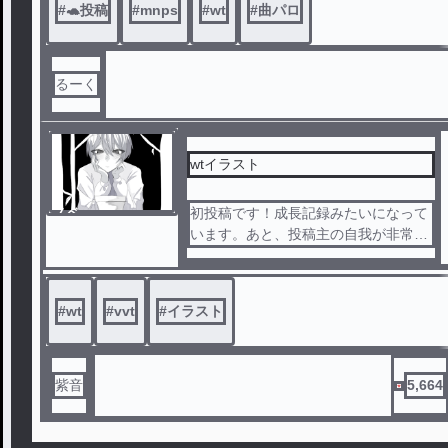
#
🐢投稿
#
mnps
#
wt
#
曲パロ
迷惑行為禁止
キャラ崩れあり
パクリ、参考禁止
似たのあってもパクっていません。
るーく
通報禁止
地雷さんはさようなら
🐢投稿
運営さん消さないでください
wtイラスト
ノベ
初投稿です！成長記録みたいになって
ル
います。あと、投稿主の自我が非常に
強いので見たくない方は文字は読まな
いで大丈夫です。医者組大好きなので
多いと思います。
#
wt
#
vvt
#
イラスト
紫音
5,664