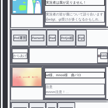
実況者は腐が足りません！
実況者の皆が腐について語り合います
👍rdgt、gt受けが多くなるかもしれま
せん！
WTの口調掴めてません🙇‍♂️一応軍パロ
です
#
rd運営
#
wrwrd
#
wt
#
ntjo組
#
gt
からあげ
585
wt様、mnos様 曲パロ
注意
mnnm注意！
本人様に関係ありません
本人様の目が行かないところでお読み
ください。