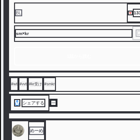
13
BL
sm×kr
1話から読む
#
wt
#
vvt
#
kr受け
#
smkr
シェアする
めーめ