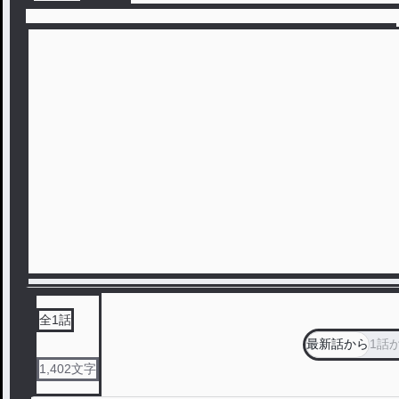
全
1
話
最新話から
1話
1,402
文字