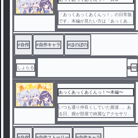
「あっくあっくあくんっ！」の日常版
です。本編が見たい方は「あっくあっ
くあくんっ！」〜本編〜
#
自作
#
自作キャラ
#
ほのぼの
しょらる
48
あっくあっくあくんっ！〜本編〜
いつも通り仲良くしていた握達...。あ
る日、握が部屋で綺麗なアクセサリー
を見つけ、そのアクセサリーをつけて
学校へいくと……そこから彼女達の物
語が始まる。
#
自作
#
自作ストーリー
#
自作キャラ