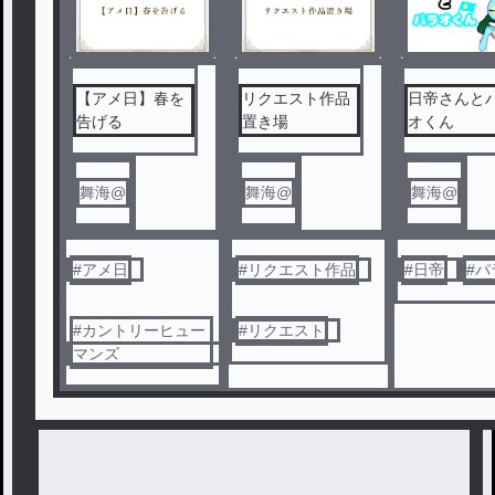
【アメ日】春を
リクエスト作品
日帝さんと
告げる
置き場
オくん
舞海@
舞海@
舞海@
#
アメ日
#
リクエスト作品
#
日帝
#
パ
#
カントリーヒュー
#
リクエスト
マンズ