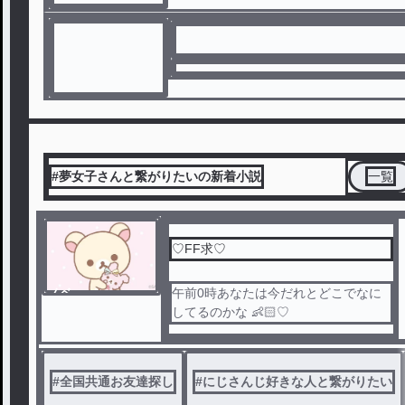
#夢女子さんと繋がりたいの新着小説
一覧
♡FF求♡
ノベ
午前0時あなたは今だれとどこでなに
ル
してるのかな 👶🏻♡
#
全国共通お友達探し
#
にじさんじ好きな人と繋がりたい