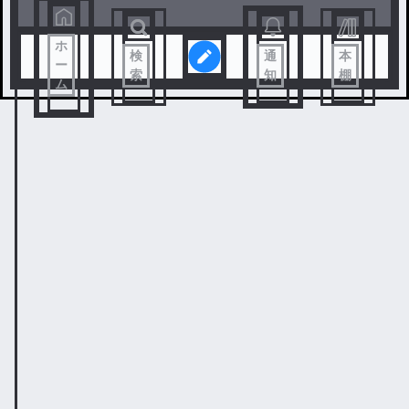
ホ
検
通
本
ー
索
知
棚
ム