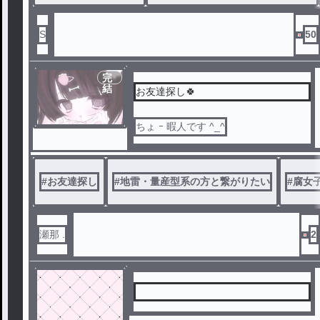
S
50
完
結
お友達探し🍀︎
ちょ ｰ 暇人です ‎^_^
#
お友達探し
#
地雷・量産型系の方と繋がりたい
#
腐女
瀬那 .
2
 ︎︎ ︎︎ ︎︎ ︎︎ ︎︎ ︎︎ ︎︎︎︎ ︎︎ ︎︎