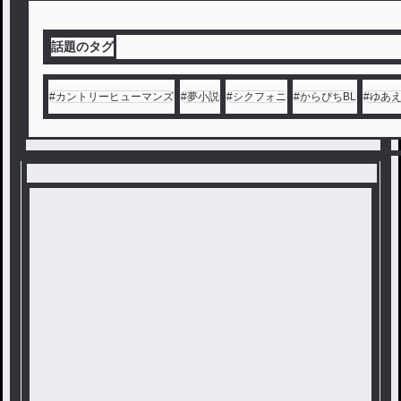
話題のタグ
#
カントリーヒューマンズ
#
夢小説
#
シクフォニ
#
からぴちBL
#
ゆあ