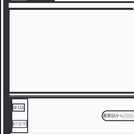
全
1
話
最新話から
1話
87
文字