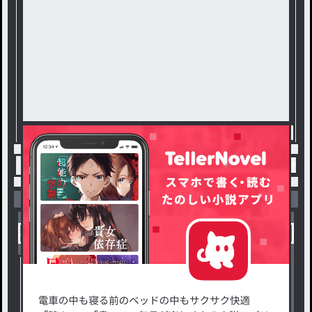
トップ
夢女子さんと繋がりたい
雑談 / 黝壄 梓
小説を探す
ジャンルから探す
新着小説一覧
恋愛・ロマンス
タグ一覧
ロマンスファンタジー
小説コンテスト応募・公募
ファンタジー・異世界・SF