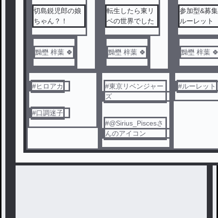
切島鋭児郎の娘
転生したら東リ
参加型&募
ちゃん？！
ベの世界でした
ルーレット
黝壄 梓葉 🍀
黝壄 梓葉 🍀
黝壄 梓葉 
#
ヒロアカ
#
東京リベンジャー
#
ルーレット
ズ
#
口調迷子
#
@Sirius_Piscesさ
んのアイコン