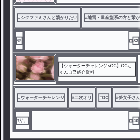
ノベ
ル
#
シクファミさんと繋がりたい
#
地雷・量産型系の方と繋が
🩶
33
【ウォーターチャレンジ×OC】OCち
ゃん自己紹介資料
#
ウォーターチャレンジ
#
二次オリ
#
OC
#
夢女子さ
ﾏ芽。
40