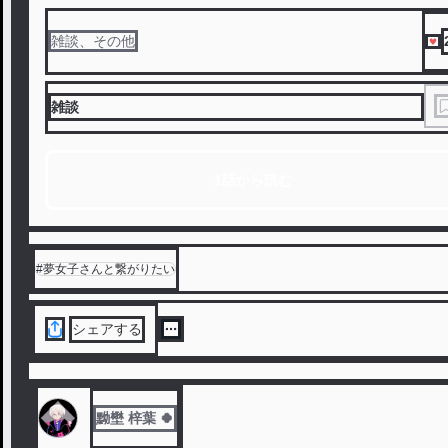
雑談、その他
雑談
1話から読む
#
夢女子さんと繋がりたい
シェアする
黝壄 梓葉 🍀