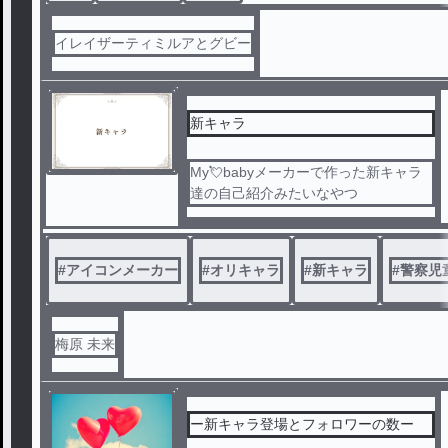
イレイザーティミルアとグビー
新キャラ
My💘babyメーカーで作った新キャラ
達の自己紹介みたいなやつ
#
アイコンメーカー
#
オリキャラ
#
新キャラ
#
警察児
梅原 未来
ー新キャラ登場とフォロワーの数ー