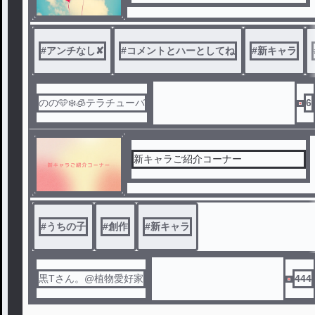
#
アンチなし✘
#
コメントとハーとしてね
#
新キャラ
のの🩵❄️🧊テラチューバ
6
新キャラご紹介コーナー
#
うちの子
#
創作
#
新キャラ
黒Tさん。@植物愛好家
444