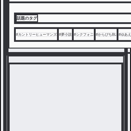
話題のタグ
#
カントリーヒューマンズ
#
夢小説
#
シクフォニ
#
からぴちBL
#
ゆあ