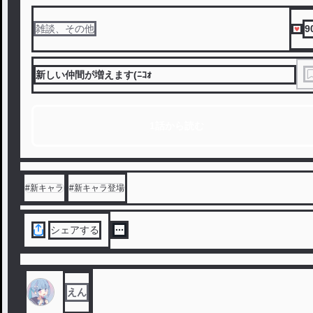
9
雑談、その他
新しい仲間が増えます(ﾆｺｫ
1話から読む
#
新キャラ
#
新キャラ登場
シェアする
えん