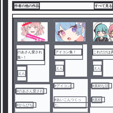
作者の他の作品
すべて見る
のあさん愛され
アイコン集！
これだけは
集~！
えん
えん
えん
#
アイコン
#
真剣な話
#
のあさん愛され
#
あいこんつくっ
#
真剣
#
からぴち
た。