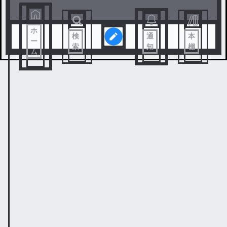
ホ
検
通
本
ー
索
知
棚
ム