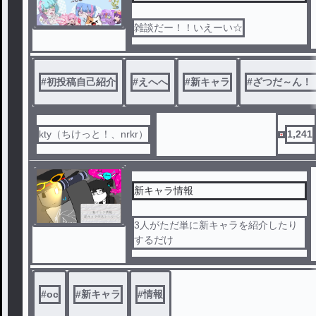
雑談だー！！いえーい☆
#
初投稿自己紹介
#
えへへ
#
新キャラ
#
ざつだ～ん！
kty（ちけっと！、nrkr）
1,241
新キャラ情報
3人がただ単に新キャラを紹介したり
するだけ
#
oc
#
新キャラ
#
情報