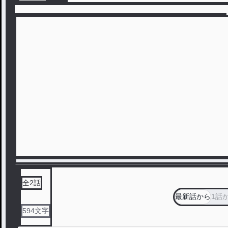
全
2
話
最新話から
1話
594
文字