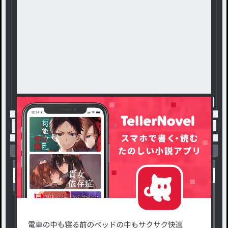
トップ
新キャラ
新しい仲間が増えます(ﾆｺｫ / 
小説を探す
ジャンルから探す
新着小説一覧
恋愛・ロマンス
タグ一覧
ロマンスファンタジー
小説コンテスト応募・公募
ファンタジー・異世界・SF