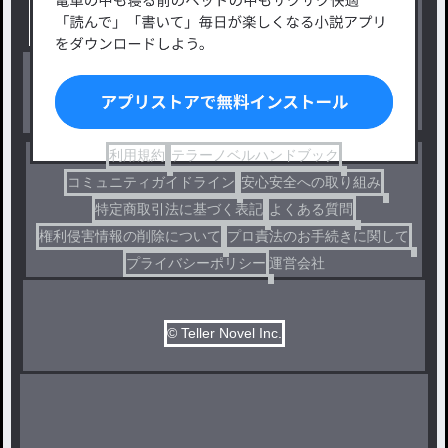
小説コンテスト応募・公募
ファンタジー・異世界・SF
出版・メディアミックス作品
ホラー・ミステリー
BL
ドラマ
コメディ
利用規約
テラーノベルハンドブック
コミュニティガイドライン
安心安全への取り組み
特定商取引法に基づく表記
よくある質問
権利侵害情報の削除について
プロ責法のお手続きに関して
プライバシーポリシー
運営会社
© Teller Novel Inc.