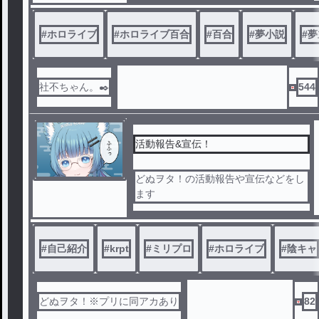
すると、Vtuberというものを知る
Vtuberに興味を持ち、配信を始めると
#
ホロライブ
#
ホロライブ百合
#
百合
#
夢小説
#
夢
、とあるホロメンに目をつけられ……
？？
社不ちゃん。✒️
544
活動報告&宣伝！
どぬヲタ！の活動報告や宣伝などをし
ます
#
自己紹介
#
krpt
#
ミリプロ
#
ホロライブ
#
陰キャ
どぬヲタ！※プリに同アカあり
82