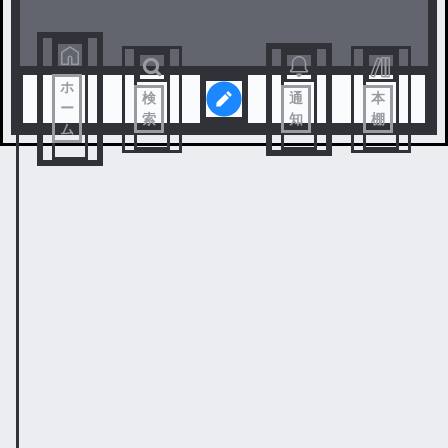
ホ
検
通
本
ー
索
知
棚
ム