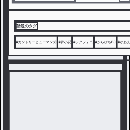
話題のタグ
#
カントリーヒューマンズ
#
夢小説
#
シクフォニ
#
からぴちBL
#
ゆあ