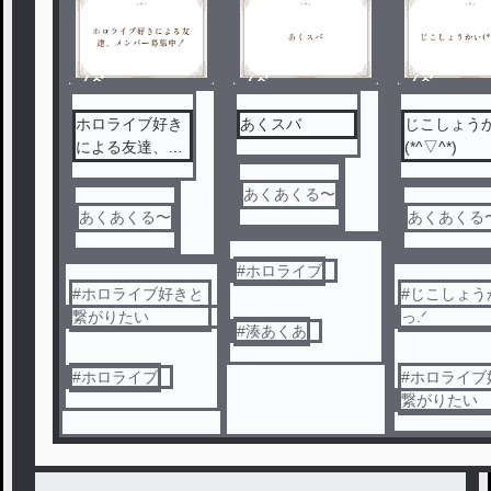
ノベ
ノベ
ノベ
ル
ル
ル
ホロライブ好き
あくスバ
じこしょう
による友達、メ
(*^▽^*)
ンバー募集中！
あくあくる〜
あくあくる〜
あくあくる
#
ホロライブ
#
ホロライブ好きと
#
じこしょう
繋がりたい
っ.ᐟ
#
湊あくあ
#
ホロライブ
#
ホロライブ
繋がりたい