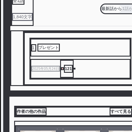
全
1
話
最新話から
1話
1,840
文字
プレゼント
1
.
121
2025年05月24日
作者の他の作品
すべて見る