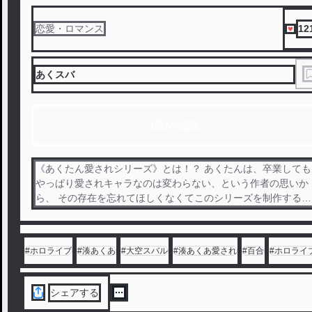
12
恋愛・ロマンス
あくスバ
1話から読む
《あくたん愛されシリーズ》とは！？ あくたんは、卒業しても
やっぱり愛されキャラなのは変わらない、という作者の思いか
ら、 その存在を忘れてほしくなくてこのシリーズを制作するこ
とにしました。 目標は、あくたんがホロメン全員に愛される話
を制作すること。 ※百合要素(有) ※R-18指定なし
#
ホロライブ
#
湊あくあ
#
大空スバル
#
湊あくあ愛され
#
百合
#
ホロライ
シェアする