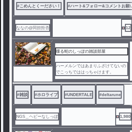
#
こめんとくーださい！
#
ハート&フォロー&コメントお願
ななの@同担拒否
12
喋る蛇のしっぽの雑談部屋
ハーメルンではあまりふざけてないの
でこっちでははっちゃけます。
#
雑談
#
ホロライブ
#
UNDERTALE
#
deltarune
NGS＿ヘビーなしっぽ
1,980