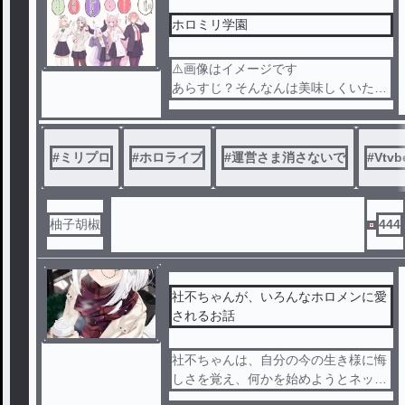
ホロミリ学園
⚠️画像はイメージです
あらすじ？そんなんは美味しくいただ
いた！
#
ミリプロ
#
ホロライブ
#
運営さま消さないで
#
Vtvb
柚子胡椒
444
社不ちゃんが、いろんなホロメンに愛
されるお話
社不ちゃんは、自分の今の生き様に悔
しさを覚え、何かを始めようとネット
を漁り始める…