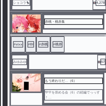
ショコラ🐤
4,278
赤桃・桃赤集
#
stxx
#
Bl
#
赤桃
#
桃赤
みゆみゆ
57
もう終わりだ…（6）
💚💛を崇める会（6）の続編でっっす
！
多分読んでなくても楽しめますが是非