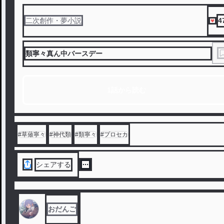
4
二次創作・夢小説
類寧々真ん中バースデー
1話から読む
#
草薙寧々
#
神代類
#
類寧々
#
プロセカ
シェアする
おだんご