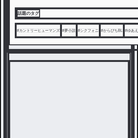
話題のタグ
#
カントリーヒューマンズ
#
夢小説
#
シクフォニ
#
からぴちBL
#
ゆあ