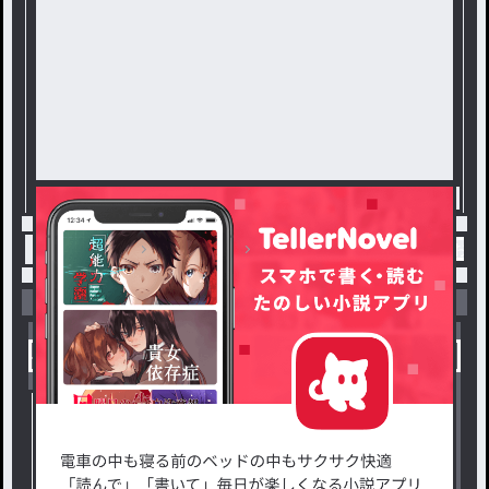
トップ
草薙寧々
類寧々真ん中バースデー / お
小説を探す
ジャンルから探す
新着小説一覧
恋愛・ロマンス
タグ一覧
ロマンスファンタジー
小説コンテスト応募・公募
ファンタジー・異世界・SF