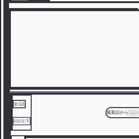
全
1
話
最新話から
1話
650
文字