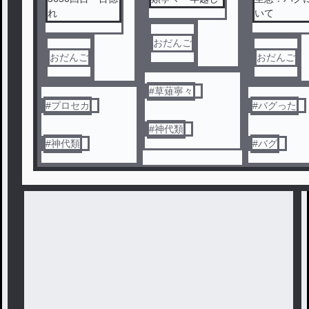
れ
いて
おだんご
おだんご
おだんご
#
草薙寧々
#
プロセカ
#
バグった
#
神代類
#
神代類
#
バグ