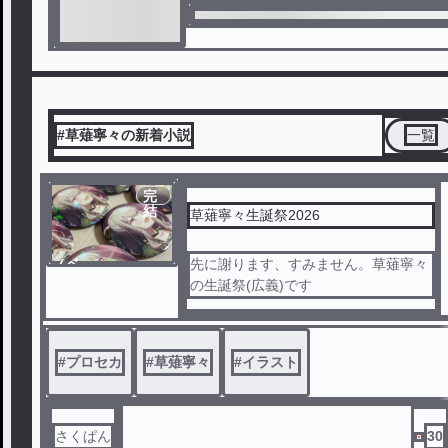
#草薙寧々の新着小説
一覧
完
結
草薙寧々生誕祭2026
ノベ
先に謝ります、すみません。草薙寧々
ル
の生誕祭(広義)です
#
プロセカ
#
草薙寧々
#
イラスト
さくぱん
30