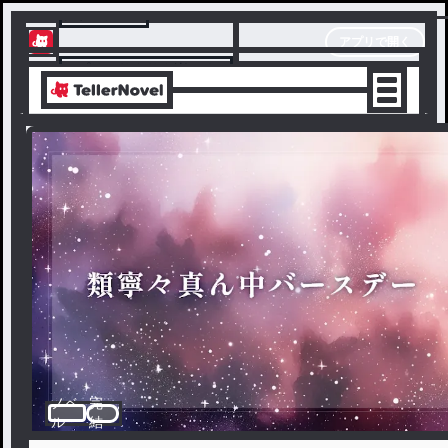
テラーノベル
アプリで開く
アプリでサクサク楽しめる
ノベ
完
ル
結