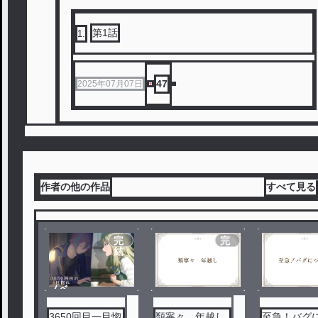
第1話
1
.
47
2025年07月07日
作者の他の作品
すべて見る
完
完
結
結
ノベ
ル
3650回目一目惚
類寧々 年越し
至急！バグ