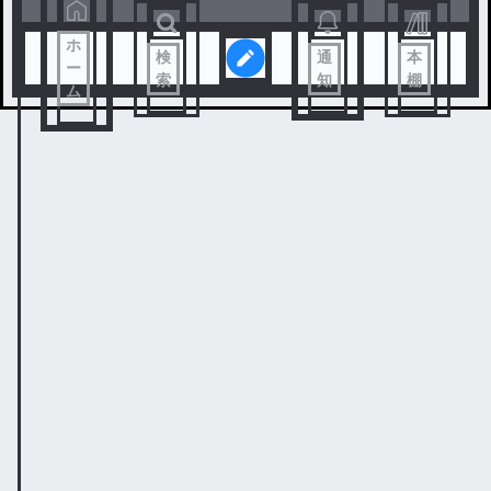
ホ
検
通
本
ー
索
知
棚
ム