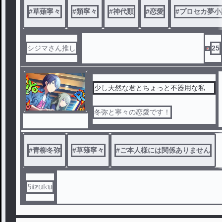
#
草薙寧々
#
類寧々
#
神代類
#
恋愛
#
プロセカ夢小
シジマさん推し
25
少し天然な君とちょっと不器用な私
冬弥と寧々の恋愛です！
#
青柳冬弥
#
草薙寧々
#
ご本人様には関係ありません
𝕊𝕚𝕫𝕦𝕜𝕦