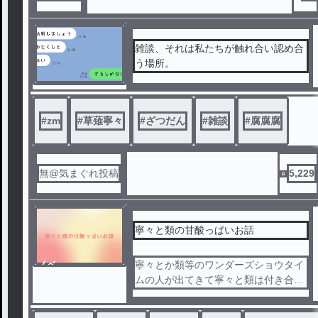
雑談、それは私たちが触れ合い認め合
う場所。
#
zm
#
草薙寧々
#
ざつだん
#
雑談
#
腐腐腐
無@気まぐれ投稿
5,229
寧々と類の甘酸っぱいお話
ノベ
寧々とか類等のワンダーズショウタイ
ル
ムの人が出てきて寧々と類は付き合っ
てる設定で年齢は今んとこ決めてませ
ん