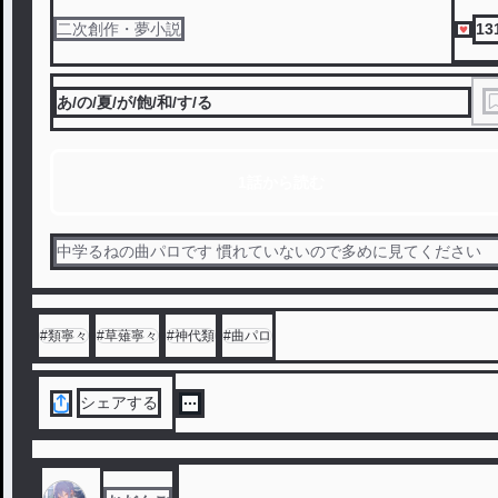
13
二次創作・夢小説
あ/の/夏/が/飽/和/す/る
1話から読む
中学るねの曲パロです 慣れていないので多めに見てください
#
類寧々
#
草薙寧々
#
神代類
#
曲パロ
シェアする