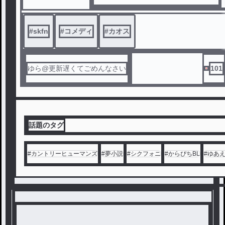
ドロにぶつかり合うバグだらけの異世
界で、最弱の少年は必死に頑張って魔
#
skfn
#
コメディ
王と張り合う道を選ぶ――。
#
カオス
無能剣士と脳筋姫騎士が贈る、ちょっ
とおかしな異世界召喚ファンタジー！
ゆら@更新遅くてごめんなさい
101
話題のタグ
#
カントリーヒューマンズ
#
夢小説
#
シクフォニ
#
からぴちBL
#
ゆあ