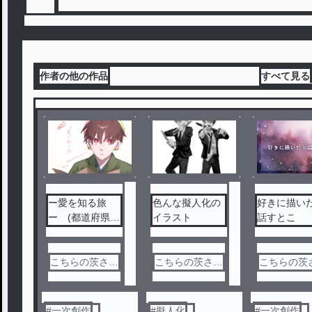
作者の他の作品
すべて見る
ー愛を知る旅
色んな擬人化の
好きに描い
ー (都道府県創
イラスト
話すとこ
作) 後編
こちらの茨さん
こちらの茨さん
こちらの茨
👈🥀3️⃣
👈🥀3️⃣
👈🥀3️⃣
#
一次創作
#
擬人化
#
一次創作