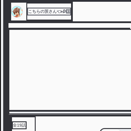
こちらの茨さん👈🥀3️⃣
全
19
話