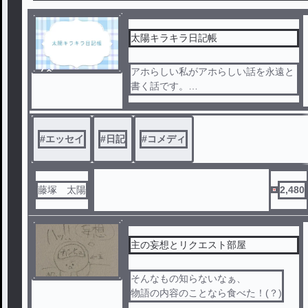
太陽キラキラ日記帳
ノベ
アホらしい私がアホらしい話を永遠と
ル
書く話です。
なんか何も読む気が起きない時に読ん
でください。バカになれます。
#
エッセイ
#
日記
#
コメディ
藤塚 太陽
2,480
主の妄想とリクエスト部屋
そんなもの知らないなぁ、
物語の内容のことなら食べた！(？)