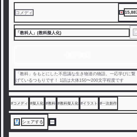
15,88
コメディ
「教科人」(教科擬人化)
1話から読む
「教科」をもとにした不思議な生き物達の物語。一応学びに繋
げているつもりです！ 1話は大体150〜200文字程度です
#
コメディ
#
擬人化
#
教科
#
教科擬人化
#
イラスト
#
一次創作
シェアする