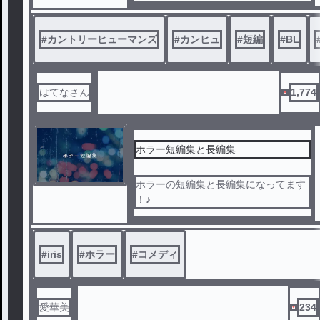
#
カントリーヒューマンズ
#
カンヒュ
#
短編
#
BL
はてなさん
1,774
ホラー短編集と長編集
ホラーの短編集と長編集になってます
！♪
#
iris
#
ホラー
#
コメディ
愛華美
234