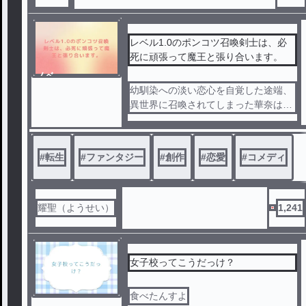
レベル1.0のポンコツ召喚剣士は、必
死に頑張って魔王と張り合います。
ノベ
ル
幼馴染への淡い恋心を自覚した途端、
異世界に召喚されてしまった華奈は勇
者になり、共に召喚された幼馴染の匠
は、まさかの――
#
転生
#
ファンタジー
#
創作
#
恋愛
#
コメディ
『レベル1.0』
という超ポンコツ召喚剣士だった！
耀聖（ようせい）
1,241
そんな匠を守りたい一途な脳筋姫騎士
・華奈。
黒い眼帯を付ける壮絶な過去を持つ巨
乳美少女メアリー。
女子校ってこうだっけ？
さらには、世界を我が物にしようとす
食べたんすよ
る悪意と調略、そして女の意地がドロ