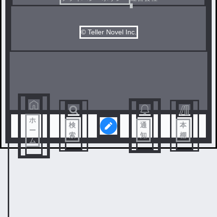
© Teller Novel Inc.
ホ
検
通
本
ー
索
知
棚
ム