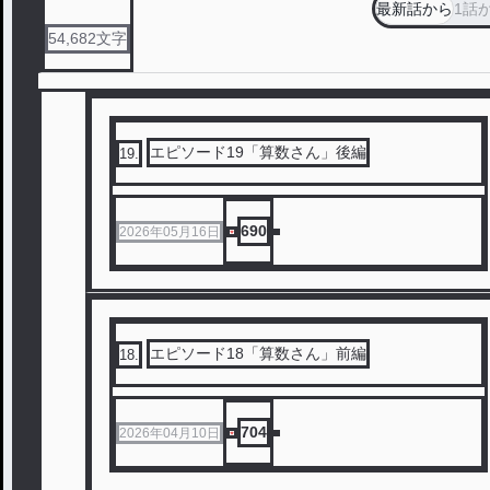
最新話から
1話
54,682
文字
エピソード19「算数さん」後編
19
.
690
2026年05月16日
エピソード18「算数さん」前編
18
.
704
2026年04月10日