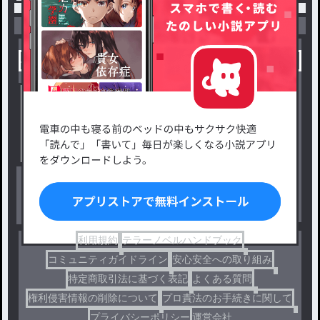
小説を探す
ジャンルから探す
新着小説一覧
恋愛・ロマンス
タグ一覧
ロマンスファンタジー
小説コンテスト応募・公募
ファンタジー・異世界・SF
出版・メディアミックス作品
ホラー・ミステリー
BL
ドラマ
コメディ
利用規約
テラーノベルハンドブック
コミュニティガイドライン
安心安全への取り組み
特定商取引法に基づく表記
よくある質問
権利侵害情報の削除について
プロ責法のお手続きに関して
プライバシーポリシー
運営会社