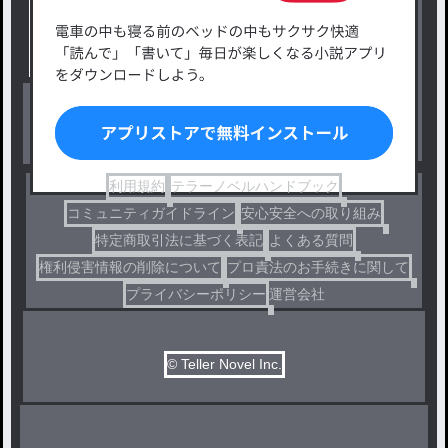
タグ一覧
ロマンスファンタジー
小説コンテスト応募・公募
ファンタジー・異世界・SF
出版・メディアミックス作品
ホラー・ミステリー
BL
ドラマ
コメディ
利用規約
テラーノベルハンドブック
コミュニティガイドライン
安心安全への取り組み
特定商取引法に基づく表記
よくある質問
権利侵害情報の削除について
プロ責法のお手続きに関して
プライバシーポリシー
運営会社
© Teller Novel Inc.