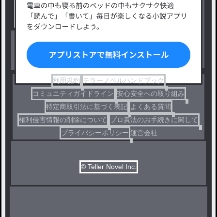
小説コンテスト応募・公募
ファンタジー・異世界・SF
出版・メディアミックス作品
ホラー・ミステリー
BL
ドラマ
コメディ
利用規約
テラーノベルハンドブック
コミュニティガイドライン
安心安全への取り組み
特定商取引法に基づく表記
よくある質問
権利侵害情報の削除について
プロ責法のお手続きに関して
プライバシーポリシー
運営会社
© Teller Novel Inc.