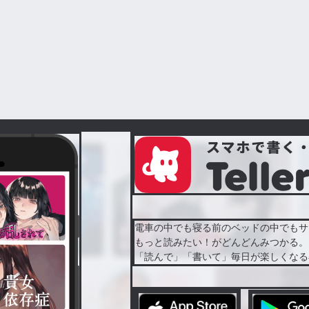
電車の中でも寝る前のベッドの中でもサ
もっと読みたい！がどんどんみつかる。
「読んで」「書いて」毎日が楽しくなる