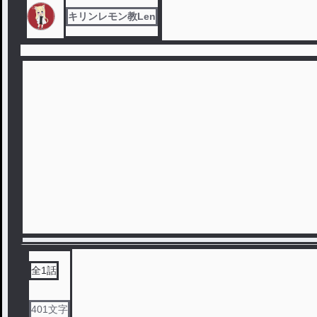
キリンレモン教Len
全
1
話
401
文字