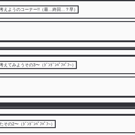
考えようのコーナー!!（最…終回…？早）
みようその3〜（ﾄﾞﾝﾄﾞﾝﾊﾟﾌﾊﾟﾌ~）
2〜（ﾄﾞﾝﾄﾞﾝﾊﾟﾌﾊﾟﾌ~）