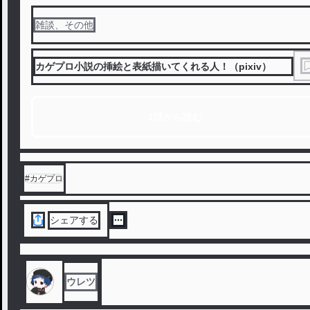
雑談、その他
カゲプロ小説の挿絵と表紙描いてくれる人！（pixiv）
1話から読む
#
カゲプロ
シェアする
ウレツ