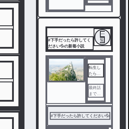
一
#下手だったら許してく
覧
ださい💦の新着小説
転生し
たら悪
女だっ
たので
最終話
聖女に
まで見
なって
ていた
見せま
だいた
す！
方には
#
下手だったら許してください💦
#
主じ
気づき
次第「