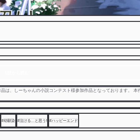
1話から読む
#
幼馴染
#
泣ける…と思う!
#
ハッピーエンド