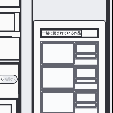
一緒に読まれている作品
から
1話から