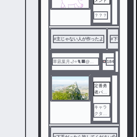
メント
本作品
は、し
ーちゃ
？？？
んの小
説コン
テスト
#
主じゃない人が作ったよ
#
下手だった
様参加
作品と
なって
おりま
草凪葉月🌙⭐️🐈‍⬛@投
184
す。
稿🐢
本作に
、二次
創作要
定番勇
素はご
者パー
ざいま
ティー
せん。
の魔王
キャラ
討伐
クター
アレン
正義
感の強
#
下手だったら許してください💦
#
いつ