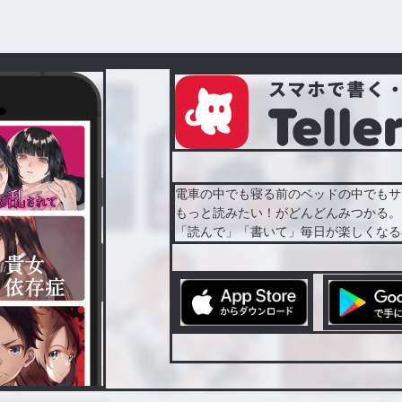
電車の中でも寝る前のベッドの中でもサ
もっと読みたい！がどんどんみつかる。
「読んで」「書いて」毎日が楽しくなる