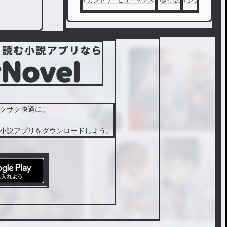
クサク快適に。
小説アプリをダウンロードしよう。