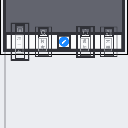
ホ
検
通
本
ー
索
知
棚
ム