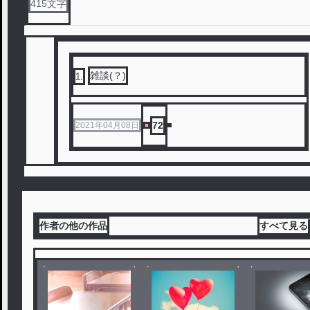
415
文字
雑談(？)
1
.
72
2021年04月08日
作者の他の作品
すべて見る