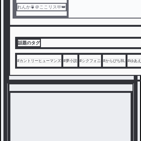
れんか🍵＠ここリス🫶👑
話題のタグ
#
カントリーヒューマンズ
#
夢小説
#
シクフォニ
#
からぴちBL
#
ゆあ