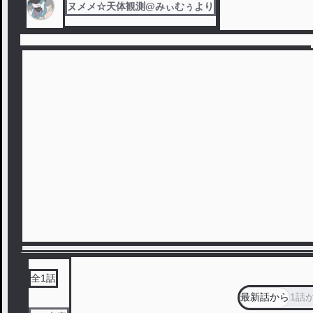
ヌメメ☆天体観測@みぃむぅより
全
1
話
最新話から
1話