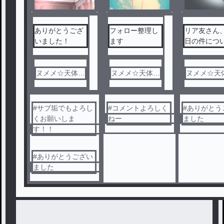
ありがとうござ
フォロー整理し
リア友さん
いました！
ます
日の件につ
ヌメメ☆天体観
ヌメメ☆天体観
ヌメメ☆天
測@みぃむぅよ
測@みぃむぅよ
測@みぃむ
り
り
り
#
サブ垢でもよろし
#
コメントよろしく
#
ありがとう
くお願いしま
ねー
ました
す！！
#
ありがとうござい
ました