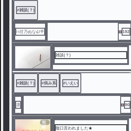
やったやつ！▶💮
#
雑談(？)
出たやつ⬇
○○化💮
いいねの数だけ媚薬を飲む
誰かを攻める物
꒰ঌ甘乃ぬな໒꒱🍭‎
192
って感じ( *¯ ꒳¯*)
雑談(？)
#
雑談(？)
#
病み系
#
いえい
凛
90
完
結
陰口言われました★