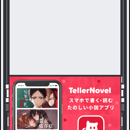
トップ
雑談(？)
雑談(？) / ヌメメ☆天体観測
小説を探す
ジャンルから探す