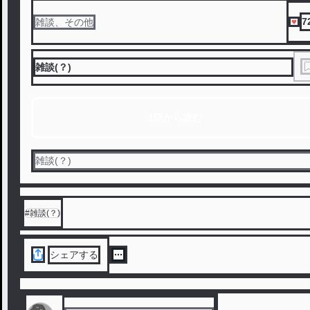
7
雑談、その他
雑談(？)
1話から読む
雑談(？)
#
雑談(？)
シェアする