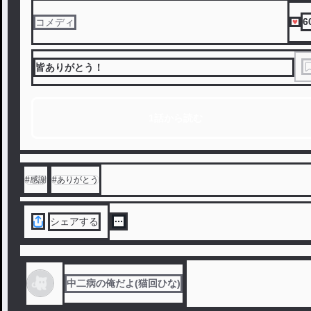
6
コメディ
皆ありがとう！
1話から読む
#
感謝
#
ありがとう
シェアする
中二病の俺だよ(猫回ひな)