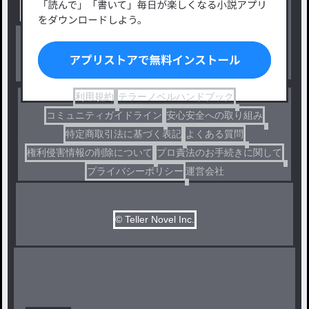
出版・メディアミックス作品
ホラー・ミステリー
BL
ドラマ
コメディ
利用規約
テラーノベルハンドブック
コミュニティガイドライン
安心安全への取り組み
特定商取引法に基づく表記
よくある質問
権利侵害情報の削除について
プロ責法のお手続きに関して
プライバシーポリシー
運営会社
© Teller Novel Inc.