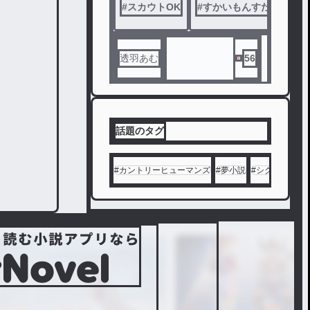
#
スカウトOK
#
すかいもんすたの星
透羽あむ
56
話題のタグ
#
カントリーヒューマンズ
#
夢小説
#
シクフォニ
#