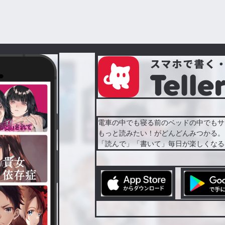
電車の中でも寝る前のベッドの中でもサ
もっと読みたい！がどんどんみつかる。
「読んで」「書いて」毎日が楽しくなる