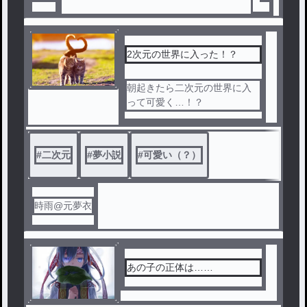
2次元の世界に入った！？
朝起きたら二次元の世界に入
って可愛く…！？
#
二次元
#
夢小説
#
可愛い（？）
時雨@元夢衣
あの子の正体は……