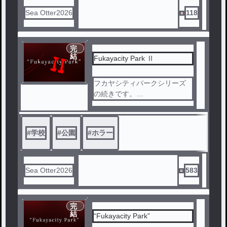
松本潔さんはこの異変だらけ
な街についてこれるか？
Sea Otter2026
118
完
結
Fukayacity Park Ⅱ
フカヤシティパークシリーズ
の続きです。
※エグい描写あり
#
学校
#
公園
#
ホラー
Sea Otter2026
583
完
結
“Fukayacity Park”