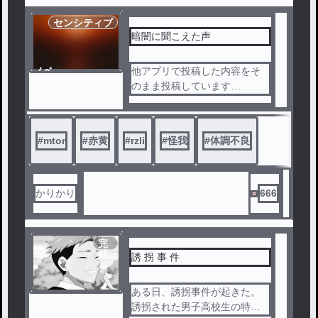
センシティブ
暗闇に聞こえた声
ノベ
他アプリで投稿した内容をそ
ル
のまま投稿しています
なりすましではなく本人です
#
mtor
#
赤黄
#
rzli
#
怪我
#
体調不良
かりかり
666
完
結
誘 拐 事 件
ある日、誘拐事件が起きた。
誘拐された男子高校生の特徴