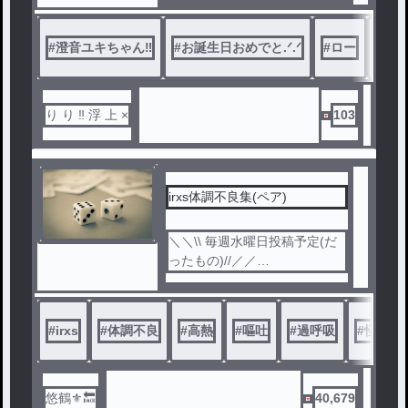
ユキちゃん以外立ち入り禁止(
🚫•᎑•🚫)
#
澄音ユキちゃん‼️
#
お誕生日おめでと.ᐟ‪.ᐟ‪
#
ロー
#
ワ
り り ‼️ 浮 上 ×
103
irxs体調不良集(ペア)
＼＼\\ 毎週水曜日投稿予定(だ
ったもの)//／／
※コメントへの反応とても遅
いです🙇‍♂️
#
irxs
#
体調不良
#
高熱
#
嘔吐
#
過呼吸
#
怪我
※周年やお誕生日等、何か大
きな配信がある場合は木曜日
に投稿させて頂きます| ᐕ)
悠鶴⚜🔙
40,679