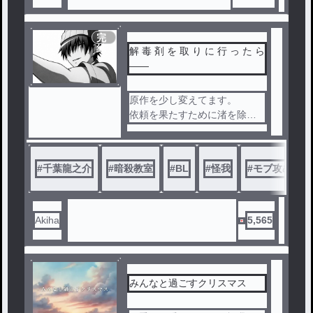
完
結
解 毒 剤 を 取 り に 行 っ た ら
——
原作を少し変えてます。
依頼を果たすために渚を除くE
組男子で指定場所へ向かう。
そこで待っていた過酷な試練
——
#
千葉龍之介
#
暗殺教室
#
BL
#
怪我
#
モブ攻め
Akiha
5,565
みんなと過ごすクリスマス