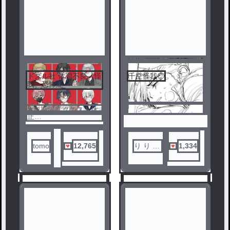
アイコン
赤→🐤様 水→💎様
紫→🐇様
桃→🍣様 青→🤪様
黄→🦁様
ドズル社 体調不良、怪
千空怪我🤕
1
2
我、恐怖症
✱無期限リクエスト休
止
※リクエストは受け付
け②までお願いします!
tomo
12,765
り り ‼️
1,334
こちらでは、ドズル社
浮 上 ×
メンバーで体調不良、
怪我、恐怖症の作品を
上げていきます。
暗い表現などでてきま
すので、苦手な方は観
覧注意です。