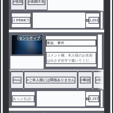
#
怪我
#
体調不良
が🔞は書けないです。
🌷𝗣𝗜𝗡𝗞🍑
1,053
センシティブ
事故、事件
コメント欄、本人様のお名前
は出さず伏字で書いてくださ
い🙏
#
iris
#
ご本人様には関係ありません
#
事故
#
事件
#
あっぷるぱい
1,157