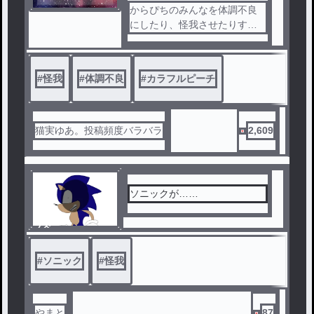
からぴちのみんなを体調不良
にしたり、怪我させたりする
話
#
怪我
#
体調不良
#
カラフルピーチ
猫実ゆあ。投稿頻度バラバラ
2,609
ソニックが……
ノベ
ル
#
ソニック
#
怪我
やまと
87