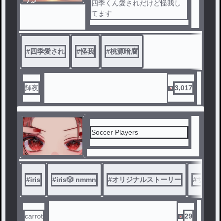
ノベ
四季くん愛されだけど怪我し
ル
てます
#
四季愛され
#
怪我
#
桃源暗腐
輝夜
3,017
Soccer Players
#
iris
#
iris🎲 nmmn
#
オリジナルストーリー
#
サッカ
carrot
29