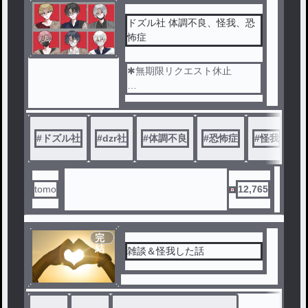
ドズル社 体調不良、怪我、恐
怖症
✱無期限リクエスト休止
※リクエストは受け付け②ま
でお願いします!
#
ドズル社
#
dzr社
#
体調不良
#
恐怖症
#
怪我
こちらでは、ドズル社メンバ
ーで体調不良、怪我、恐怖症
の作品を上げていきます。
暗い表現などでてきますので
tomo
12,765
、苦手な方は観覧注意です。
完
結
雑談＆怪我した話