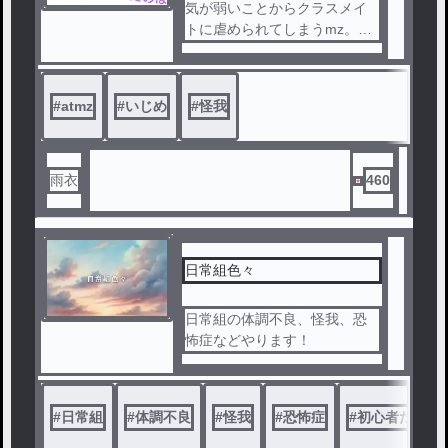
気が弱いことからクラスメイ
５歳)
トに虐められてしまうmz。そ
一夜あれば完全復活！？ 🍣(１
んな彼を救ったのは...
５歳)
…のはちゃめちゃコメディ？
#
atmz
#
いじめ
#
怪我
である
雨衣
460
日常組色々
日常組の体調不良、怪我、恐
怖症などやります！
#
日常組
#
体調不良
#
怪我
#
恐怖症
#
初心者だからつ