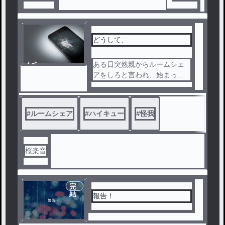
どうして、
ノベ
ある日突然親からルームシェ
ル
アをしろと言われ、始まった
烏野1年の生活。
その生活にはすぐに慣れ、仲
良くなり、、、
#
ルームシェア
#
ハイキュー
#
怪我
そんな時に起こった事故で、
、、
桜楽音
完
結
報告！