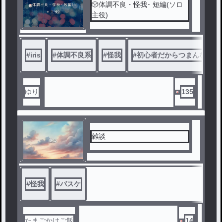
🎲体調不良・怪我･ 短編(ソロ
主役)
#
iris
#
体調不良系
#
怪我
#
初心者だからつまんないかも.
ゆり
135
雑談
#
怪我
#
バスケ
たまごかけご飯
14