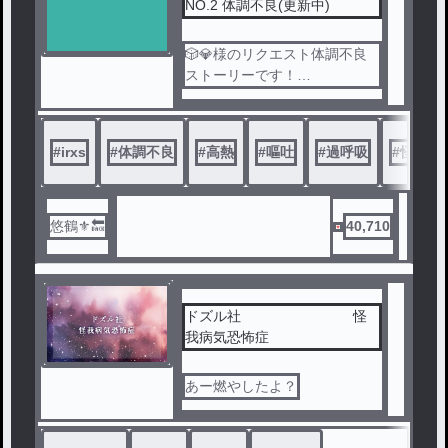
NO.2 体調不良(更新中)
🎲💎様のリクエスト体調不良
ストーリーです！
ストーリーを参考になさる場
合等は必ず一声かけて下さい
！
#
irxs
#
体調不良
#
高熱
#
嘔吐
#
過呼吸
#
怪我
現在届いている💎様リクエス
ト
風邪系→2件 恐怖症系→6件
悠鶴⚜🔙
40,710
怪我系→2件 その他→7件
アイコン
赤→🐤様 水→💎様 紫→🐇
ドズル社 怪
様
我病気恐怖症
桃→🍣様 青→🤪様 黄→🦁
様
あー燃やしたよ？