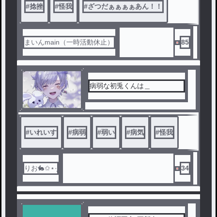
#
捻挫
#
怪我
#
ざつだぁぁぁぁあん！！
まいんmain（一時活動休止）
85
病弱な初兎くんは＿
#
いれいす
#
病弱
#
弱い
#
病気
#
怪我
りお🐇✩⋆·̩͙
34