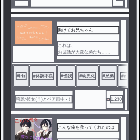
助けてお兄ちゃん！
これは、
お世話が大変な弟たち…
些細なことですぐ泣く 🐤(３歳
)、
#
iris
#
体調不良
#
怪我
#
幼児化
#
兄弟
#
nmmn
１日に１回は絶対転ぶ 💎(４歳
)、
何かあると体調を崩す 🐇(４歳
)
莉麗♯彼女(？)とペア画中~！
1,230
…の面倒を見てる兄たち…
誰でも一瞬で泣き止む！ 🦁(１
こんな俺を救ってくれたのは
６歳)
怪我の治療ならお任せ！ 🤪(１