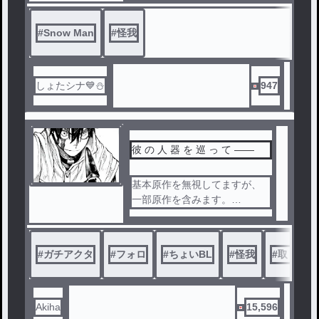
皆にはたくさんのハプニング
が待ち受けていた、、、、、
#
Snow Man
#
怪我
⚠️みんな同じ学年です！
しょたシナ💙⛄
947
彼 の 人 器 を 巡 っ て ——
基本原作を無視してますが、
一部原作を含みます。
ガチアクタの原作15巻までを
見てない人でネタバレが嫌な
人は閲覧注意です。
#
ガチアクタ
#
フォロ
#
ちょいBL
#
怪我
#
取り合い
Akiha
15,596